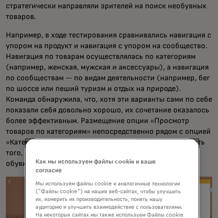
стратегически направляли зрителей на поиск необувных
товаров.
Например, в ходе тестирования сравнивались навигация с
упором на продукт и навигация с упором на сообщество.
Навигация по товарам осуществлялась по категориям
(например, женская, мужская и аксессуары), а навигация
по сообществам — по видам деятельности (например, бег
по шоссе или пеший туризм и отдых на природе).
Команда обнаружила, что, хотя эти варианты сами по себе
показали себя довольно хорошо, их сочетание оказалось
более эффективным. Размещение опции «Просмотр
товаров по категориям» непосредственно рядом с опцией
«Категории» значительно повысило общую вероятность
того, что посетители найдут товары, не относящиеся к
Как мы используем файлы cookie и ваше
обуви.
согласие
Мы используем файлы cookie и аналогичные технологии
("Файлы cookie") на наших веб-сайтах, чтобы улучшить
их, измерить их производительность, понять нашу
аудиторию и улучшить взаимодействие с пользователями.
На некоторых сайтах мы также используем Файлы cookie