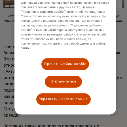
для показа рекламы, основанной на активности и интересах
пользователей на сайте и других сайтах. Нажмите
"Управление файлами cookie" ниже, чтобы узнать, какие
Исследование показало, что размещение на главной странице
Файлы cookie мы используем на этом сайте и почему. Вы
опций навигации по категориям или видам деятельности повышает
всегда можете изменить свои персональные настройки
вероятность того, что пользователи найдут товары, не
согласия, используя инструмент "Управление файлами
относящиеся к обуви.
cookie" в нижней части экрана (доступно в виде ссылки
вместо кнопки на некоторых сайтах). Это включает в себя
отказ от некоторых или всех Файлов cookie, за
исключением тех, которые строго необходимы для работы
При наличии обоих вариантов навигации клиенты с
сайта.
большей вероятностью выбирали категорию «Действия».
Это гарантирует, что посетитель найдет товар, не
Принять Файлы cookie
относящийся к обуви, поскольку опция навигации
«Активность» направляет пользователей к сюжетной
интерактивной странице, включающей баннер-заставку и
Отклонить все
широкий выбор одежды, обуви и аксессуаров,
подходящих для выбранной активности. Эта опция
навигации на сайте в целом повысила вовлеченность
Управлять Файлами cookie
посетителей в процесс просмотра и помогла компании
On укрепить свою репутацию за пределами обувного
бренда.
Компания также поощиряла поиск товаров, не