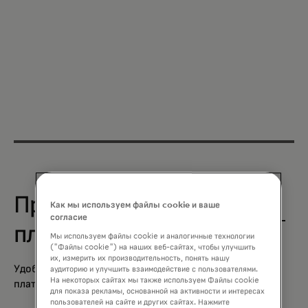
Прием цифровых
Как мы используем файлы cookie и ваше
согласие
платежей
Мы используем файлы cookie и аналогичные технологии
("Файлы cookie") на наших веб-сайтах, чтобы улучшить
их, измерить их производительность, понять нашу
Удобные цифровые решения для приема
аудиторию и улучшить взаимодействие с пользователями.
На некоторых сайтах мы также используем Файлы cookie
платежей офлайн, онлайн и в приложении.
для показа рекламы, основанной на активности и интересах
пользователей на сайте и других сайтах. Нажмите