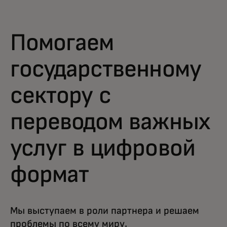
Обеспечение беспрепятственного,
безопасного и цифрового опыта оплаты
налогов и государственных услуг для
Помогаем
граждан — лично, онлайн или через
мобильные устройства.
государственному
сектору с
переводом важных
услуг в цифровой
формат
Мы выступаем в роли партнера и решаем
проблемы по всему миру.