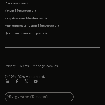
opens in a new tab
Priceless.com
opens in a new tab
Услуги Mastercard
opens in a new tab
Разработчики Mastercard
opens in a new tab
Маркетинговый центр Mastercard
opens in a new tab
Центр инклюзивного роста
Privacy
Terms
Manage cookies
© 1994-2026 Mastercard.
LinkedIn
Facebook
Twitter/X
Youtube
Select
a
country