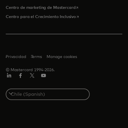
se abre en una pestaña nu
Centro de marketing de Mastercard
se abre en una pestaña nu
Centro para el Crecimiento Inclusivo
Privacidad
Terms
Manage cookies
© Mastercard 1994-2026.
LinkedIn
Facebook
Twitter/X
YouTube
Select
a
country