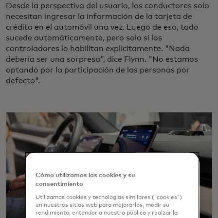
Desde la perspectiva del usuario, los conductores solo
necesitan ingresar la información de la tarjeta de
crédito en el automóvil una vez. Luego de eso, todo
sucede automáticamente, pero solo si los
controladores lo habilitan explícitamente. "Nada
debería ser una sorpresa", dice Flynn. "No estamos
optando por la participación de las personas por
defecto".
Cómo utilizamos las cookies y su
consentimiento
Utilizamos cookies y tecnologías similares (“cookies”)
en nuestros sitios web para mejorarlos, medir su
rendimiento, entender a nuestro público y realzar la