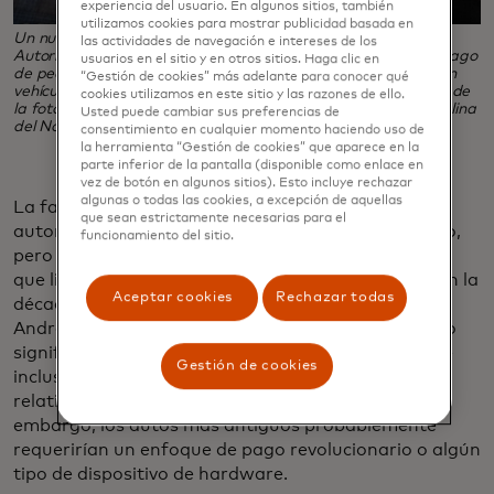
experiencia del usuario. En algunos sitios, también
utilizamos cookies para mostrar publicidad basada en
Un nuevo programa piloto de Mastercard, Volvo Cars y la
las actividades de navegación e intereses de los
Autoridad de Autopistas de Carolina del Norte probará el pago
usuarios en el sitio y en otros sitios. Haga clic en
de peajes directamente con tarjetas de pago registradas en
“Gestión de cookies” más adelante para conocer qué
vehículos Volvo, sin necesidad de transpondedores. (Crédito de
cookies utilizamos en este sitio y las razones de ello.
la foto: Katy Warner/Departamento de Transporte de Carolina
Usted puede cambiar sus preferencias de
del Norte)
consentimiento en cualquier momento haciendo uso de
la herramienta “Gestión de cookies” que aparece en la
parte inferior de la pantalla (disponible como enlace en
vez de botón en algunos sitios). Esto incluye rechazar
algunas o todas las cookies, a excepción de aquellas
La falta de un transpondedor significa que cada
que sean estrictamente necesarias para el
automóvil necesitará algún software personalizado,
funcionamiento del sitio.
pero J.J. Eden, el director ejecutivo de la autoridad
que literalmente escribió las reglas para EZ-Pass en la
Aceptar cookies
Rechazar todas
década de 1980, dice que el soporte de Volvo para
Android Automotive y el software de código abierto
significa que portar esta tecnología de un modelo e
Gestión de cookies
incluso una marca a la siguiente debería ser
relativamente fácil para los automóvil nuevos. Sin
embargo, los autos más antiguos probablemente
requerirían un enfoque de pago revolucionario o algún
tipo de dispositivo de hardware.