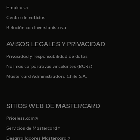
se abre en una pestaña nueva
Empleos
Centro de noticias
se abre en una pestaña nueva
Relación con Inversionistas
AVISOS LEGALES Y PRIVACIDAD
Privacidad y responsabilidad de datos
Normas corporativas vinculantes (BCRs)
Mastercard Administradora Chile S.A.
SITIOS WEB DE MASTERCARD
se abre en una pestaña nueva
Priceless.com
se abre en una pestaña nueva
Servicios de Mastercard
se abre en una pestaña nueva
Desarrolladores Mastercard