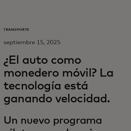
Para ti
Para empresas
TRANSPORTE
septiembre 15, 2025
Para el mundo
¿El auto como
Para innovadores
monedero móvil? La
tecnología está
Noticias y tendencias
ganando velocidad.
Un nuevo programa