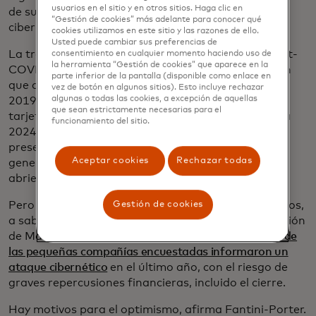
usuarios en el sitio y en otros sitios. Haga clic en
de sus negocios de las crecientes amenazas
“Gestión de cookies” más adelante para conocer qué
cibernéticas.
cookies utilizamos en este sitio y las razones de ello.
Usted puede cambiar sus preferencias de
La transformación digital es vital en un mundo post-
consentimiento en cualquier momento haciendo uso de
la herramienta “Gestión de cookies” que aparece en la
COVID donde la mayoría de las compañías tuvieron
parte inferior de la pantalla (disponible como enlace en
que adaptar a una estrategia omnicanal, dijo. En
vez de botón en algunos sitios). Esto incluye rechazar
algunas o todas las cookies, a excepción de aquellas
2019, el 29% de las nuevas compañías que aceptan
que sean estrictamente necesarias para el
tarjetas en EE. UU. estaban solo en línea, pero para
funcionamiento del sitio.
2024 ese número aumentó al 44%. Y construir una
presencia digital no solo genera ventas, sino que
Aceptar cookies
Rechazar todas
genera confianza con los prestamistas potenciales,
abriendo nuevas oportunidades de capital.
Pero con el cambio a lo digital vienen nuevos desafíos,
Gestión de cookies
a saber, amenazas de ciberseguridad. La investigación
de Mastercard del año pasado mostró que el
46% de
las pequeñas compañías encuestadas informaron un
ataque cibernético
en el último año, con el riesgo de
graves repercusiones financieras, incluido el cierre.
Hay motivos para el optimismo, afirma Fantini-Porter.