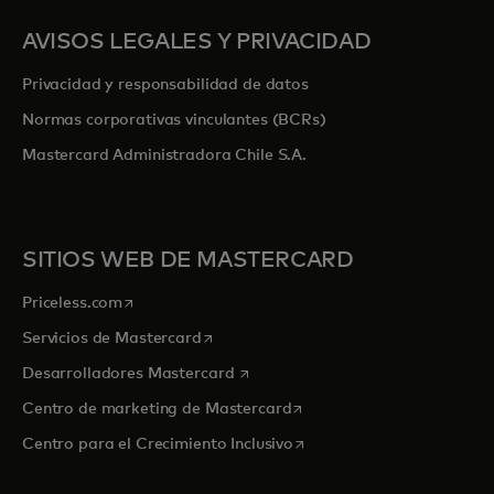
AVISOS LEGALES Y PRIVACIDAD
Privacidad y responsabilidad de datos
Normas corporativas vinculantes (BCRs)
Mastercard Administradora Chile S.A.
SITIOS WEB DE MASTERCARD
se abre en una pestaña nueva
Priceless.com
se abre en una pestaña nueva
Servicios de Mastercard
se abre en una pestaña nueva
Desarrolladores Mastercard
se abre en una pestaña nu
Centro de marketing de Mastercard
se abre en una pestaña nu
Centro para el Crecimiento Inclusivo