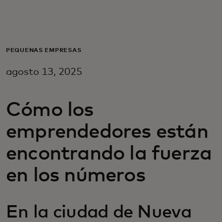
Para ti
Para empresas
PEQUEÑAS EMPRESAS
agosto 13, 2025
Para el mundo
Cómo los
Para innovadores
emprendedores están
Noticias y tendencias
encontrando la fuerza
en los números
En la ciudad de Nueva