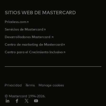
SITIOS WEB DE MASTERCARD
se abre en una pestaña nueva
Priceless.com
se abre en una pestaña nueva
Servicios de Mastercard
se abre en una pestaña nueva
Desarrolladores Mastercard
se abre en una pestaña nu
Centro de marketing de Mastercard
se abre en una pestaña nu
Centro para el Crecimiento Inclusivo
Privacidad
Terms
Manage cookies
© Mastercard 1994-2026.
LinkedIn
Facebook
Twitter/X
YouTube