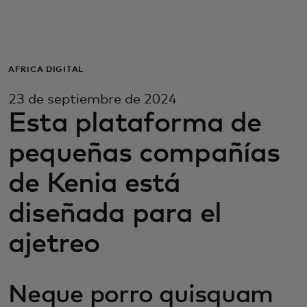
Para ti
Para empresas
ÁFRICA DIGITAL
23 de septiembre de 2024
Para el mundo
Esta plataforma de
pequeñas compañías
Para innovadores
de Kenia está
Noticias y tendencias
diseñada para el
ajetreo
Neque porro quisquam