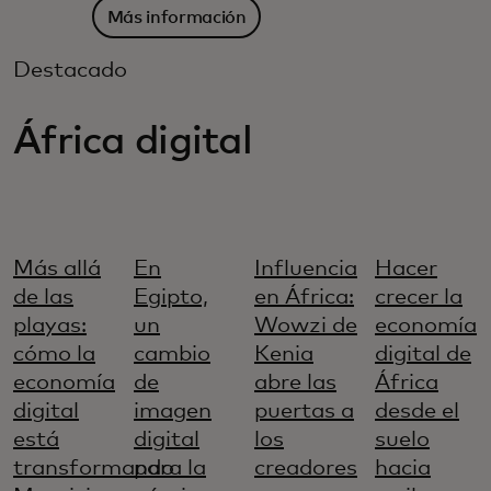
Más información
Destacado
África digital
Más allá
En
Influencia
Hacer
de las
Egipto,
en África:
crecer la
playas:
un
Wowzi de
economía
cómo la
cambio
Kenia
digital de
economía
de
abre las
África
digital
imagen
puertas a
desde el
está
digital
los
suelo
transformando
para la
creadores
hacia