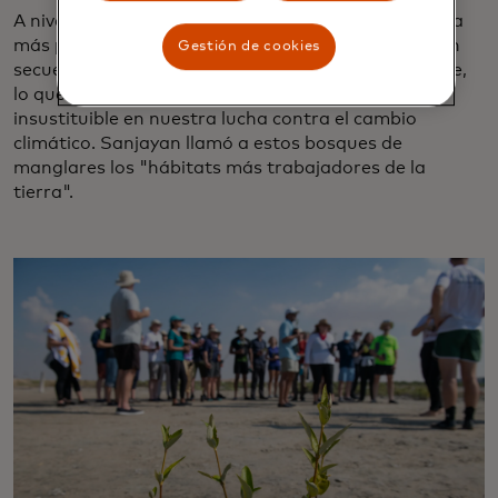
A nivel mundial, estos ecosistemas tienen una huella
más pequeña que las selvas tropicales, pero pueden
Gestión de cookies
secuestrar más carbono por acre, más rápidamente,
lo que los convierte en una herramienta crítica e
insustituible en nuestra lucha contra el cambio
climático. Sanjayan llamó a estos bosques de
manglares los "hábitats más trabajadores de la
tierra".