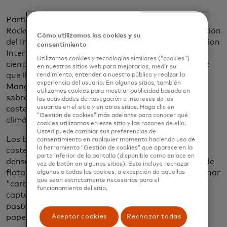
Partimos esa mañana con Sanjayan, Johan
Rockström del Instituto Potsdam para la Investigación
Cómo utilizamos las cookies y su
del Impacto Climático y científico jefe de Conservation
consentimiento
International, y otros expertos en conservación y
Utilizamos cookies y tecnologías similares (“cookies”)
científicos climáticos de renombre mundial. Una vez
en nuestros sitios web para mejorarlos, medir su
que llegamos a la acertadamente llamada Playa de
rendimiento, entender a nuestro público y realzar la
experiencia del usuario. En algunos sitios, también
Manglares en mmm Al Quwain, aprendimos más
utilizamos cookies para mostrar publicidad basada en
sobre el papel único que desempeñan los sistemas
las actividades de navegación e intereses de los
usuarios en el sitio y en otros sitios. Haga clic en
costeros y marinos en la lucha contra el cambio
“Gestión de cookies” más adelante para conocer qué
climático.
cookies utilizamos en este sitio y las razones de ello.
Usted puede cambiar sus preferencias de
Los bosques de manglares prosperan en las aguas
consentimiento en cualquier momento haciendo uso de
la herramienta “Gestión de cookies” que aparece en la
costeras saladas de los trópicos y subtrópicos. Sus
parte inferior de la pantalla (disponible como enlace en
densas masas de raíces en y por debajo de la línea de
vez de botón en algunos sitios). Esto incluye rechazar
flotación son increíblemente efectivas para almacenar
algunas o todas las cookies, a excepción de aquellas
que sean estrictamente necesarias para el
"carbono azul costero", el término para el carbono
funcionamiento del sitio.
capturado en los ecosistemas de agua salada. (Los
pastos marinos y las marismas juegan el mismo
Aceptar cookies
Rechazar todas
papel).