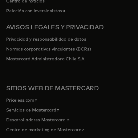
Centro de noticias
se abre en una pestaña nueva
Relación con Inversionistas
AVISOS LEGALES Y PRIVACIDAD
Privacidad y responsabilidad de datos
Normas corporativas vinculantes (BCRs)
Mastercard Administradora Chile S.A.
SITIOS WEB DE MASTERCARD
se abre en una pestaña nueva
Priceless.com
se abre en una pestaña nueva
Servicios de Mastercard
se abre en una pestaña nueva
Desarrolladores Mastercard
se abre en una pestaña nu
Centro de marketing de Mastercard