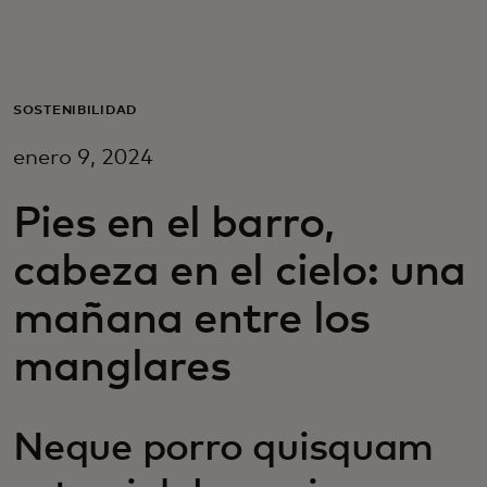
Para ti
Para empresas
SOSTENIBILIDAD
enero 9, 2024
Para el mundo
Pies en el barro,
Para innovadores
cabeza en el cielo: una
mañana entre los
Noticias y tendencias
manglares
Neque porro quisquam