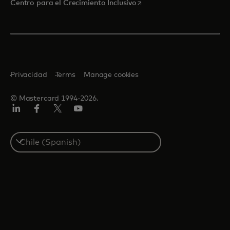
se abre en una pestaña nu
Centro para el Crecimiento Inclusivo
Privacidad
Terms
Manage cookies
© Mastercard 1994-2026.
LinkedIn
Facebook
Twitter/X
YouTube
Select
a
country