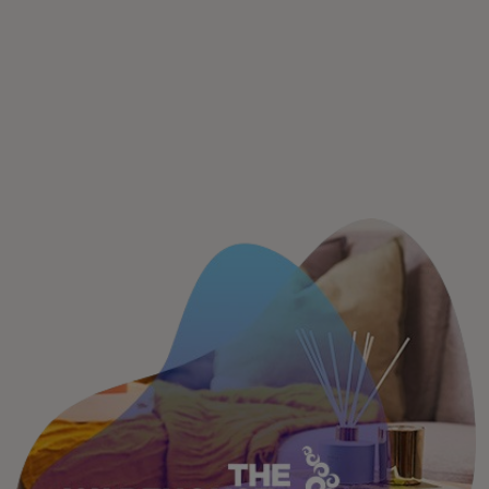
Para ti
Para empresas
Para el mundo
Para innovadores
Noticias y tendencias