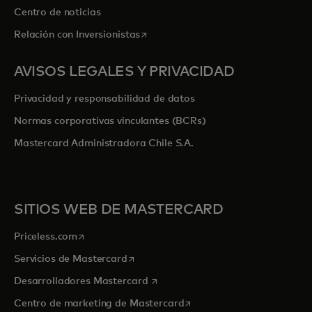
Centro de noticias
se abre en una pestaña nueva
Relación con Inversionistas
AVISOS LEGALES Y PRIVACIDAD
Privacidad y responsabilidad de datos
Normas corporativas vinculantes (BCRs)
Mastercard Administradora Chile S.A.
SITIOS WEB DE MASTERCARD
se abre en una pestaña nueva
Priceless.com
se abre en una pestaña nueva
Servicios de Mastercard
se abre en una pestaña nueva
Desarrolladores Mastercard
se abre en una pestaña nu
Centro de marketing de Mastercard