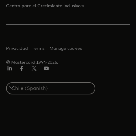
se abre en una pestaña nu
Centro para el Crecimiento Inclusivo
Privacidad
Terms
Manage cookies
© Mastercard 1994-2026.
LinkedIn
Facebook
Twitter/X
YouTube
Select
a
country