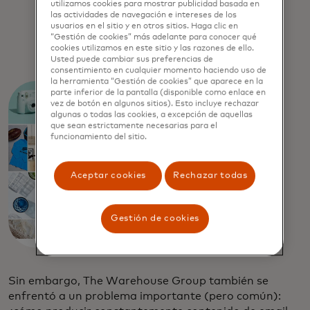
utilizamos cookies para mostrar publicidad basada en
marca y generar ingresos, deben
las actividades de navegación e intereses de los
ofrecer constantemente contenido
usuarios en el sitio y en otros sitios. Haga clic en
“Gestión de cookies” más adelante para conocer qué
único y relevante para cada suscriptor.
cookies utilizamos en este sitio y las razones de ello.
Usted puede cambiar sus preferencias de
consentimiento en cualquier momento haciendo uso de
la herramienta “Gestión de cookies” que aparece en la
parte inferior de la pantalla (disponible como enlace en
vez de botón en algunos sitios). Esto incluye rechazar
algunas o todas las cookies, a excepción de aquellas
que sean estrictamente necesarias para el
funcionamiento del sitio.
Aceptar cookies
Rechazar todas
Gestión de cookies
Sin embargo, The Warehouse Group también se
enfrentó a un problema importante (pero común):