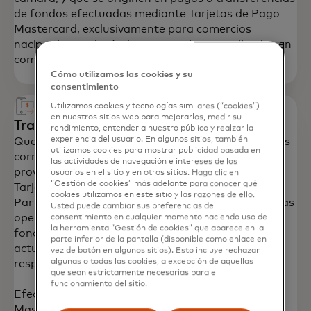
de fondos efectuadas mediante Tarjetas de Pago
Mastercard, exclusivamente para comercios
nacionales, excluyéndose operaciones realizadas en
comercios internacionales.
Cómo utilizamos las cookies y su
consentimiento
Utilizamos cookies y tecnologías similares (“cookies”)
en nuestros sitios web para mejorarlos, medir su
Transferencias de fondos
rendimiento, entender a nuestro público y realzar la
experiencia del usuario. En algunos sitios, también
Que generen abonos y cargos de dinero en cuentas
utilizamos cookies para mostrar publicidad basada en
corrientes,​ a la vista o en medios de pago con
las actividades de navegación e intereses de los
provisión de fondos abiertos​ por Emisores de
usuarios en el sitio y en otros sitios. Haga clic en
“Gestión de cookies” más adelante para conocer qué
Tarjetas de Pago Mastercard, que sean​
cookies utilizamos en este sitio y las razones de ello.
Participantes de la Cámara, siempre y cuando estas​
Usted puede cambiar sus preferencias de
operaciones impliquen efectuar transferencias de
consentimiento en cualquier momento haciendo uso de
la herramienta “Gestión de cookies” que aparece en la
fondos​ entre distintas instituciones financieras,
parte inferior de la pantalla (disponible como enlace en
actuando por cuenta​ y/o en representación de sus
vez de botón en algunos sitios). Esto incluye rechazar
algunas o todas las cookies, a excepción de aquellas
respectivos clientes.
que sean estrictamente necesarias para el
funcionamiento del sitio.
Efectuadas por Emisores de Tarjetas de Pago
Mastercard, en​ beneficios de Operadores de