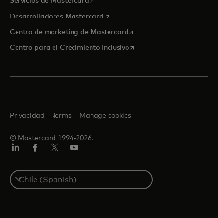
se abre en una pestaña nueva
Servicios de Mastercard
se abre en una pestaña nueva
Desarrolladores Mastercard
se abre en una pestaña nu
Centro de marketing de Mastercard
se abre en una pestaña nu
Centro para el Crecimiento Inclusivo
Privacidad
Terms
Manage cookies
© Mastercard 1994-2026.
LinkedIn
Facebook
Twitter/X
YouTube
Select
a
country