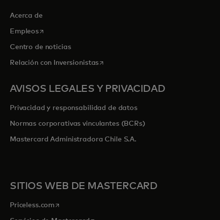
Acerca de
se abre en una pestaña nueva
Empleos
Centro de noticias
se abre en una pestaña nueva
Relación con Inversionistas
AVISOS LEGALES Y PRIVACIDAD
Privacidad y responsabilidad de datos
Normas corporativas vinculantes (BCRs)
Mastercard Administradora Chile S.A.
SITIOS WEB DE MASTERCARD
se abre en una pestaña nueva
Priceless.com