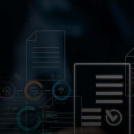
Para ti
Para empresas
Para el mundo
Para innovadores
Noticias y tendencias