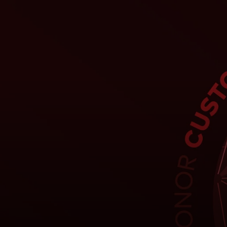
Para ti
Para empresas
Para el mundo
Para innovadores
Noticias y tendencias