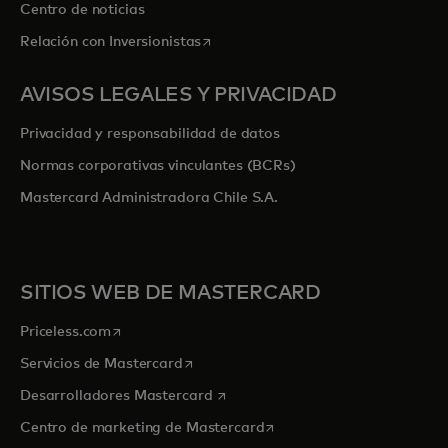
Centro de noticias
se abre en una pestaña nueva
Relación con Inversionistas
AVISOS LEGALES Y PRIVACIDAD
Privacidad y responsabilidad de datos
Normas corporativas vinculantes (BCRs)
Mastercard Administradora Chile S.A.
SITIOS WEB DE MASTERCARD
se abre en una pestaña nueva
Priceless.com
se abre en una pestaña nueva
Servicios de Mastercard
se abre en una pestaña nueva
Desarrolladores Mastercard
se abre en una pestaña nu
Centro de marketing de Mastercard