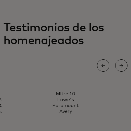
Testimonios de los
homenajeados
RECONOCIMIENTO A LA INNOVACIÓN
Mitre 10
Mitre 10 optimiza la interacción
Lee la historia
Lowe's
omnicanal para convertir las
Paramount
listas de deseos en compras
Avery