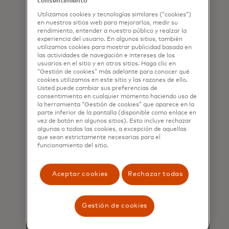
consentimiento
Utilizamos cookies y tecnologías similares (“cookies”)
Estamos inmensamente
en nuestros sitios web para mejorarlos, medir su
rendimiento, entender a nuestro público y realzar la
orgullosos de la expansión
experiencia del usuario. En algunos sitios, también
global de nuestro programa
utilizamos cookies para mostrar publicidad basada en
las actividades de navegación e intereses de los
de personalización, que
usuarios en el sitio y en otros sitios. Haga clic en
ahora garantiza una
“Gestión de cookies” más adelante para conocer qué
cookies utilizamos en este sitio y las razones de ello.
experiencia consistente y
Usted puede cambiar sus preferencias de
consentimiento en cualquier momento haciendo uso de
atractiva en más de 100
la herramienta “Gestión de cookies” que aparece en la
países.
parte inferior de la pantalla (disponible como enlace en
vez de botón en algunos sitios). Esto incluye rechazar
algunas o todas las cookies, a excepción de aquellas
Al probar experimentos en
que sean estrictamente necesarias para el
funcionamiento del sitio.
mercados de alto tráfico,
verificamos la efectividad de
nuestras estrategias antes
Aceptar cookies
Rechazar todas
de escalarlas a otras
regiones. Este enfoque
Gestión de cookies
metódico optimiza
continuamente las