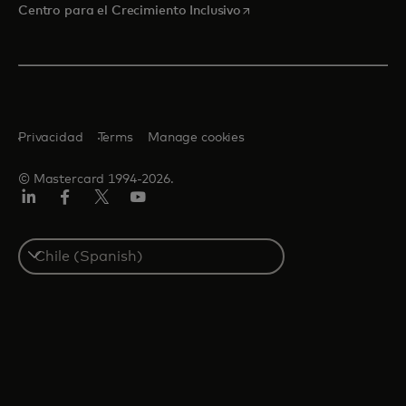
se abre en una pestaña nu
Centro para el Crecimiento Inclusivo
Privacidad
Terms
Manage cookies
© Mastercard 1994-2026.
LinkedIn
Facebook
Twitter/X
YouTube
Select
a
country