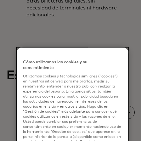
otras billeteras digitales, sin
necesidad de terminales ni hardware
adicionales.
Cómo utilizamos las cookies y su
consentimiento
Estudios de caso
Utilizamos cookies y tecnologías similares (“cookies”)
en nuestros sitios web para mejorarlos, medir su
rendimiento, entender a nuestro público y realzar la
experiencia del usuario. En algunos sitios, también
utilizamos cookies para mostrar publicidad basada en
las actividades de navegación e intereses de los
usuarios en el sitio y en otros sitios. Haga clic en
“Gestión de cookies” más adelante para conocer qué
cookies utilizamos en este sitio y las razones de ello.
Usted puede cambiar sus preferencias de
consentimiento en cualquier momento haciendo uso de
la herramienta “Gestión de cookies” que aparece en la
parte inferior de la pantalla (disponible como enlace en
FORBES