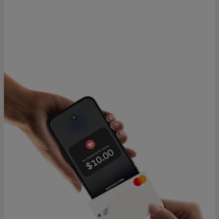
Para ti
Para empresas
Para el mundo
Para innovadores
Noticias y tendencias