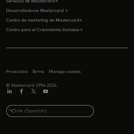
se abre en una pestaña nueva
Servicios de Mastercard
se abre en una pestaña nueva
Desarrolladores Mastercard
se abre en una pestaña nu
Centro de marketing de Mastercard
se abre en una pestaña nu
Centro para el Crecimiento Inclusivo
Privacidad
Terms
Manage cookies
© Mastercard 1994-2026.
LinkedIn
Facebook
Twitter/X
YouTube
Select
a
country