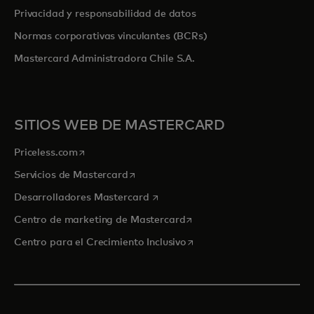
Privacidad y responsabilidad de datos
Normas corporativas vinculantes (BCRs)
Mastercard Administradora Chile S.A.
SITIOS WEB DE MASTERCARD
se abre en una pestaña nueva
Priceless.com
se abre en una pestaña nueva
Servicios de Mastercard
se abre en una pestaña nueva
Desarrolladores Mastercard
se abre en una pestaña nu
Centro de marketing de Mastercard
se abre en una pestaña nu
Centro para el Crecimiento Inclusivo