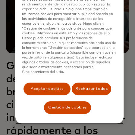
rendimiento, entender a nuestro público y realzar la
experiencia del usuario. En algunos sitios, también
utilizamos cookies para mostrar publicidad basada en
las actividades de navegación e intereses de los
usuarios en el sitio y en otros sitios. Haga clic en
“Gestión de cookies” más adelante para conocer qué
cookies utilizamos en este sitio y las razones de ello.
Usted puede cambiar sus preferencias de
consentimiento en cualquier momento haciendo uso de
la herramienta “Gestión de cookies” que aparece en la
parte inferior de la pantalla (disponible como enlace en
vez de botón en algunos sitios). Esto incluye rechazar
algunas o todas las cookies, a excepción de aquellas
Gestiona los riesgos
que sean estrictamente necesarias para el
funcionamiento del sitio.
de los socios, las
brechas de
Aceptar cookies
Rechazar todas
ciberseguridad e
Gestión de cookies
incorpora
rápidamente a los