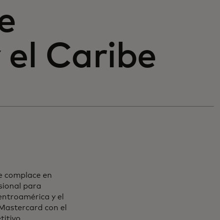
e
 el Caribe
se complace en
sional para
ntroamérica y el
Mastercard con el
itivo.