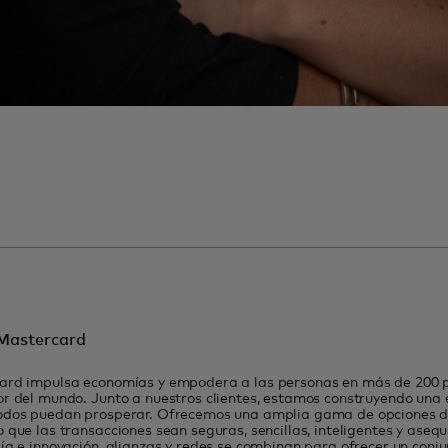
Mastercard
ard impulsa economías y empodera a las personas en más de 200 pa
r del mundo. Junto a nuestros clientes, estamos construyendo una
odos puedan prosperar. Ofrecemos una amplia gama de opciones de
 que las transacciones sean seguras, sencillas, inteligentes y asequ
ía e innovación, alianzas y redes se combinan para ofrecer un conj