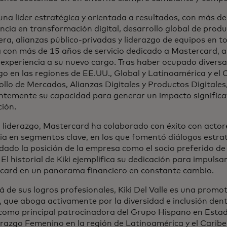
 una líder estratégica y orientada a resultados, con más d
ncia en transformación digital, desarrollo global de produ
era, alianzas público-privadas y liderazgo de equipos en 
 con más de 15 años de servicio dedicado a Mastercard, 
experiencia a su nuevo cargo. Tras haber ocupado diversa
go en las regiones de EE.UU., Global y Latinoamérica y el 
llo de Mercados, Alianzas Digitales y Productos Digitales
ntemente su capacidad para generar un impacto significat
ión.
 liderazgo, Mastercard ha colaborado con éxito con actore
ia en segmentos clave, en los que fomentó diálogos estra
dado la posición de la empresa como el socio preferido de 
 El historial de Kiki ejemplifica su dedicación para impulsar
card en un panorama financiero en constante cambio.
á de sus logros profesionales, Kiki Del Valle es una promo
 que aboga activamente por la diversidad e inclusión den
 como principal patrocinadora del Grupo Hispano en Estad
erazgo Femenino en la región de Latinoamérica y el Cari