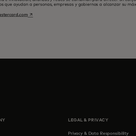
ios que ayudan a personas, empresas y gobiernos a alcanzar su máx
opens in a new tab
stercard.com
NY
LEGAL & PRIVACY
Privacy & Data Responsibility