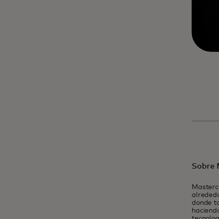
Sobre 
Masterc
alrededo
donde t
haciendo
tecnolog