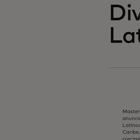
Di
La
Masterc
anuncia
Latino
Caribe
crecim