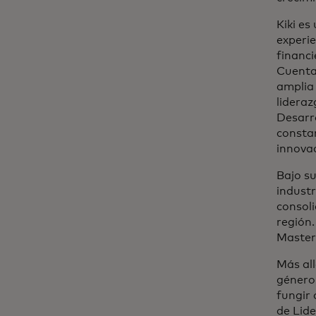
Kiki es
experie
financi
Cuenta
amplia 
lideraz
Desarro
consta
innovac
Bajo su
industr
consoli
región.
Master
Más all
género,
fungir
de Lid