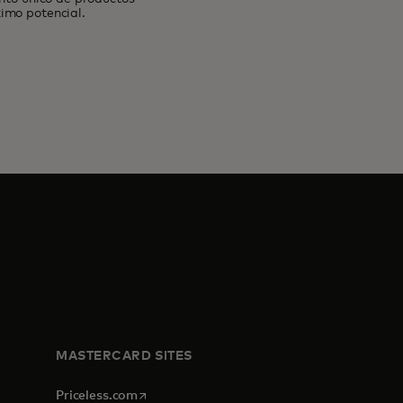
imo potencial.
MASTERCARD SITES
opens in a new tab
Priceless.com