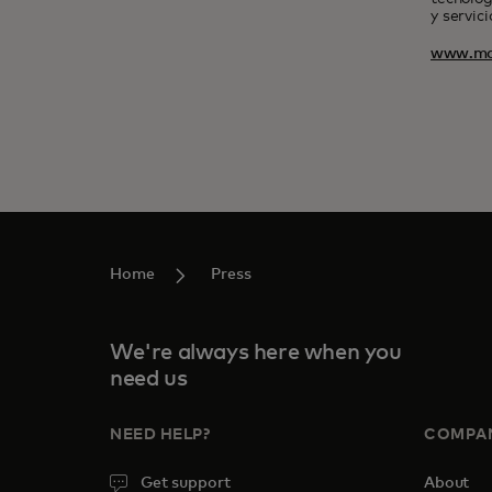
y servic
www.ma
Home
Press
We're always here when you
need us
NEED HELP?
COMPA
Get support
About