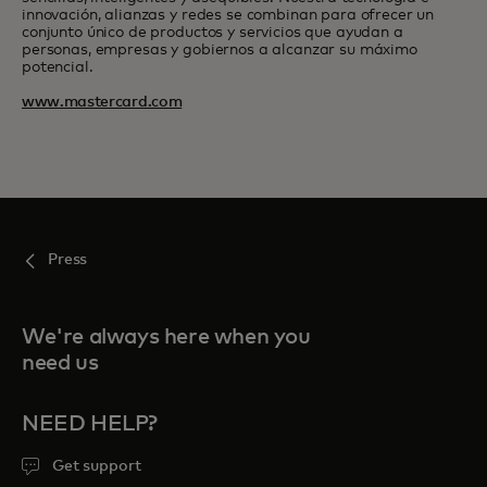
innovación, alianzas y redes se combinan para ofrecer un
conjunto único de productos y servicios que ayudan a
personas, empresas y gobiernos a alcanzar su máximo
potencial.
www.mastercard.com
Press
We're always here when you
need us
NEED HELP?
Get support