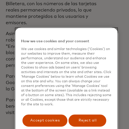
Billetera, con los números de las tarjetas
reales permaneciendo privados, lo que
mantiene protegidos a los usuarios y
emisores.
Asimismo, si el dispositivo se pierde o es
robado, se puede utilizar la función
How we use cookies and your consent
“Encontrar mi dispositivo” para
We use cookies and similar technologies (‘Cookies’) on
bloquearlo, asegurarlo con una nueva
our websites to improve them, measure their
performance, understand our audience and enhance
contraseña, o borrar toda la información
the user experience. On some sites, we also use
personal de forma instantánea.
Cookies to show ads based on users’ browsing
activities and interests on the site and other sites. Click
Para empezar a utilizar la Billetera de
‘Manage Cookies’ below to learn what Cookies we use
on this site and why. You can always change your
Google, descargue la aplicación desde
consent preferences using the ‘Manage Cookies’ tool
la Google Play Store hoy.
at the bottom of the screen (available as a link instead
of a button on some sites). This includes rejecting some
Para más información sobre los
or all Cookies, except those that are strictly necessary
for the site to work.
beneficios de utilizar su Mastercard,
opens in a new tab
visite nuestro
sitio web
.
Accept cookies
Reject all