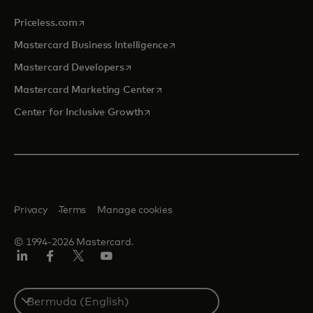
opens in a new tab
Priceless.com
opens in a new tab
Mastercard Business Intelligence
opens in a new tab
Mastercard Developers
opens in a new tab
Mastercard Marketing Center
opens in a new tab
Center for Inclusive Growth
Privacy
Terms
Manage cookies
© 1994-2026 Mastercard.
Linkedin
Facebook
Twitter/X
Youtube
Select
a