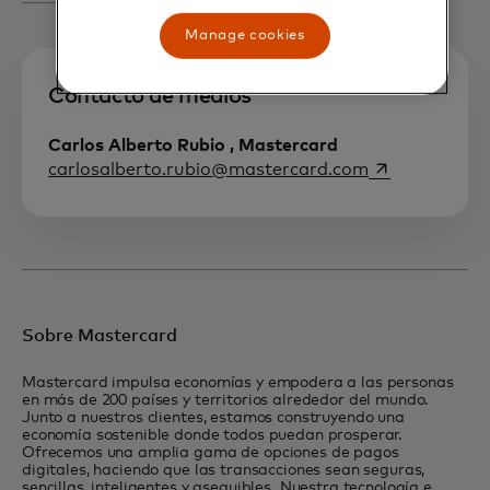
Manage cookies
Contacto de medios
Carlos Alberto Rubio , Mastercard
opens in a ne
carlosalberto.rubio@mastercard.com
Sobre Mastercard
Mastercard impulsa economías y empodera a las personas
en más de 200 países y territorios alrededor del mundo.
Junto a nuestros clientes, estamos construyendo una
economía sostenible donde todos puedan prosperar.
Ofrecemos una amplia gama de opciones de pagos
digitales, haciendo que las transacciones sean seguras,
sencillas, inteligentes y asequibles. Nuestra tecnología e