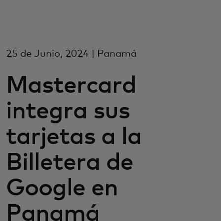
For you
For business
25 de Junio, 2024 | Panamá
Mastercard
For the world
integra sus
For innovators
tarjetas a la
News and trends
Billetera de
Google en
Panamá