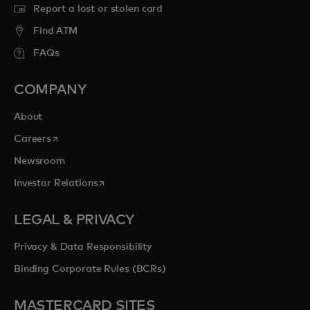
Report a lost or stolen card
Find ATM
FAQs
COMPANY
About
opens in a new tab
Careers
Newsroom
opens in a new tab
Investor Relations
LEGAL & PRIVACY
Privacy & Data Responsibility
Binding Corporate Rules (BCRs)
MASTERCARD SITES