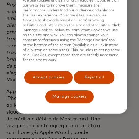
We use cookies and similar technologies (‘Cookies’) on
Pay a nuestros tarjetahabientes
our websites to improve them, measure their
performance, understand our audience and enhance
ecuatorianos con la ayuda de nuestros
the user experience. On some sites, we also use
emisores. Esto permite a nuestros
Cookies to show ads based on users’ browsing
clientes pagar de manera fácil, segura y
activities and interests on the site and other sites. Click
‘Manage Cookies’ below to learn what Cookies we use
privada. En Mastercard, seguimos
on this site and why. You can always change your
trabajando día a día para fortalecer el
consent preferences using the ‘Manage Cookies’ tool
ecosistema de pagos digitales del país a
at the bottom of the screen (available as a link instead
of a button on some sites). This includes rejecting some
través de soluciones innovadoras que
or all Cookies, except those that are strictly necessary
brindan mayor seguridad y más opciones
for the site to work.
de pago para que las personas puedan
elegir”
, dijo Camilo Mier, Country
Accept cookies
Reject all
Manager de Mastercard en Ecuador.
Apple Pay es fácil de configurar. En
Manage cookies
iPhone, simplemente se abre la
aplicación Wallet, se toca el signo + y se
sigue los pasos para agregar las tarjetas
de crédito o débito de Mastercard. Una
vez que un cliente agrega una tarjeta a
su iPhone y/o Apple Watch, puede