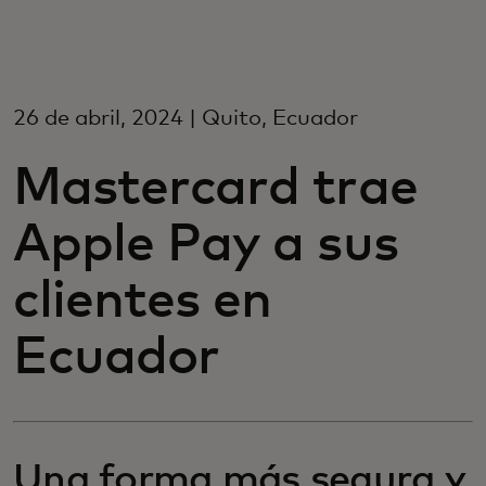
For you
For business
26 de abril, 2024 | Quito, Ecuador
Mastercard trae
For the world
Apple Pay a sus
For innovators
clientes en
News and trends
Ecuador
Una forma más segura y