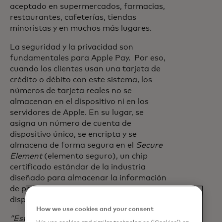
aceptado en supermercados, farmacias,
restaurantes, cafeterías, tiendas
minoristas y en muchos más lugares.
La seguridad y la privacidad son
fundamentales para Apple Pay. Por eso,
cuando los clientes usan una tarjeta de
crédito o débito con este sistema, los
números de tarjeta reales no se
almacenan en el dispositivo ni en los
servidores de Apple. En su lugar, se
asigna un número de cuenta de
dispositivo único, se encripta y se
almacena de forma segura en el
Secure
Element
(elemento seguro), un chip
certificado estándar de la industria
diseñado para almacenar la información
de pago de manera segura en el
dispositivo.
How we use cookies and your consent
“Estamos muy contentos de llevar Apple