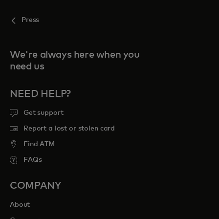
Press
We're always here when you
need us
NEED HELP?
Get support
Report a lost or stolen card
Find ATM
FAQs
COMPANY
About