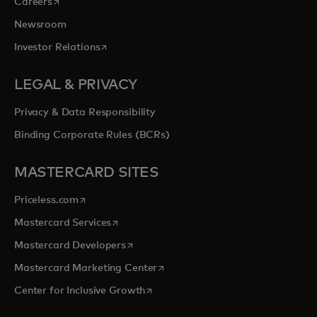
opens in a new tab
Careers
Newsroom
opens in a new tab
Investor Relations
LEGAL & PRIVACY
Privacy & Data Responsibility
Binding Corporate Rules (BCRs)
MASTERCARD SITES
opens in a new tab
Priceless.com
opens in a new tab
Mastercard Services
opens in a new tab
Mastercard Developers
opens in a new tab
Mastercard Marketing Center
opens in a new tab
Center for Inclusive Growth