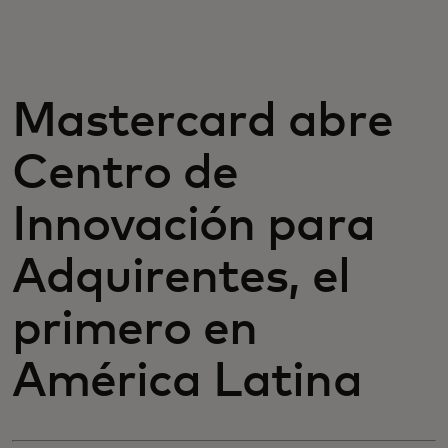
For you
For business
Mastercard abre
Centro de
For the world
Innovación para
For innovators
Adquirentes, el
News and trends
primero en
América Latina