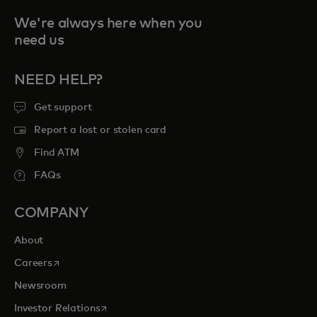
We're always here when you
need us
NEED HELP?
Get support
Report a lost or stolen card
Find ATM
FAQs
COMPANY
About
opens in a new tab
Careers
Newsroom
opens in a new tab
Investor Relations