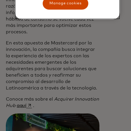
Manage cookies
razón, recolectar y consolidar
información relevante a partir de los
hábitos de consumo se vuelve cada vez
más importante para optimizar estos
procesos.
En esta apuesta de Mastercard por la
innovación, la compañía busca integrar
la experiencia de los expertos con las
necesidades emergentes de los
adquirentes para buscar soluciones que
beneficien a todos y reafirmar su
compromiso al desarrollo de
Latinoamérica a través de la tecnología.
Conoce más sobre el
Acquirer Innovation
opens in a new tab
Hub
aquí
.