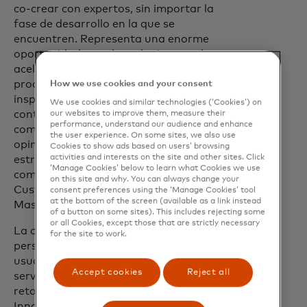
co-crear con expertos, sin importar la
fase de desarrollo en la que se
encuentren. Representa una enorme
oportunidad para los adquirentes de
acelerar la creación y lanzamiento de sus
productos, acercar nuestras soluciones e
How we use cookies and your consent
inspirarlos a través de un acceso
We use cookies and similar technologies (‘Cookies’) on
continuo al conocimiento de Mastercard,
our websites to improve them, measure their
performance, understand our audience and enhance
como información global de líderes de
the user experience. On some sites, we also use
opinión, ingenieros, diseñadores,
Cookies to show ads based on users’ browsing
activities and interests on the site and other sites. Click
estrategas comerciales y socios,”
‘Manage Cookies’ below to learn what Cookies we use
comentó Irina Valassi, Vicepresidente del
on this site and why. You can always change your
Customer Solutions Center de
consent preferences using the ‘Manage Cookies’ tool
at the bottom of the screen (available as a link instead
Mastercard México.
of a button on some sites). This includes rejecting some
or all Cookies, except those that are strictly necessary
La optimización de los procesos de
for the site to work.
personalización y la experiencia de
usuario de diferentes productos y
Accept cookies
Reject all
servicios, son unos de los frecuentes
retos que se trabajan en el Centro de
Innovación para Adquirentes. Por esta