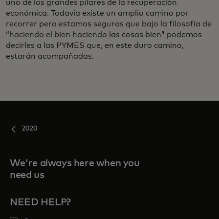
uno de los grandes pilares de la recuperación
económica. Todavía existe un amplio camino por
recorrer pero estamos seguros que bajo la filosofía de
“haciendo el bien haciendo las cosas bien” podemos
decirles a las PYMES que, en este duro camino,
estarán acompañadas.
2020
We're always here when you
need us
NEED HELP?