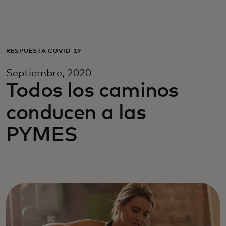
For you
For business
RESPUESTA COVID-19
Septiembre, 2020
For the world
Todos los caminos
conducen a las
For innovators
PYMES
News and trends