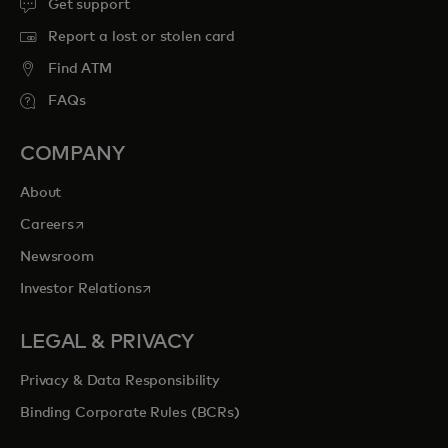
Get support
Report a lost or stolen card
Find ATM
FAQs
COMPANY
About
opens in a new tab
Careers
Newsroom
opens in a new tab
Investor Relations
LEGAL & PRIVACY
Privacy & Data Responsibility
Binding Corporate Rules (BCRs)