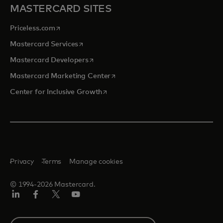
MASTERCARD SITES
opens in a new tab
Priceless.com
opens in a new tab
Mastercard Services
opens in a new tab
Mastercard Developers
opens in a new tab
Mastercard Marketing Center
opens in a new tab
Center for Inclusive Growth
Privacy
Terms
Manage cookies
© 1994-2026 Mastercard.
Linkedin
Facebook
Twitter/X
Youtube
Select