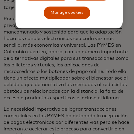
de seguridad, fecha de vencimiento y número de la
tarjeta.
Manage cookies
Por estas razones y muchas otras, desde el sector
privado hemos venido haciendo un esfuerzo
mancomunado y sostenido para que la adaptación
hacia los canales electrónicos sea cada vez más
sencilla, más económica y universal. Las PYMES en
Colombia cuenten, ahora, con un número importante
de alternativas digitales para sus transacciones como
las billeteras virtuales, las aplicaciones de
microcréditos o los botones de pago online. Todo ello
tiene un efecto multiplicador sobre el bienestar social
debido a que democratiza los mercados al reducir los
obstáculos relacionadas con la distancia, la falta de
acceso a productos específicos e incluso el idioma.
La necesidad imperativa de lograr transacciones
comerciales en las PYMES ha detonado la aceptación
de pagos electrónicos por diferentes vías pero se hace
imperante acelerar este proceso para convertirlo en