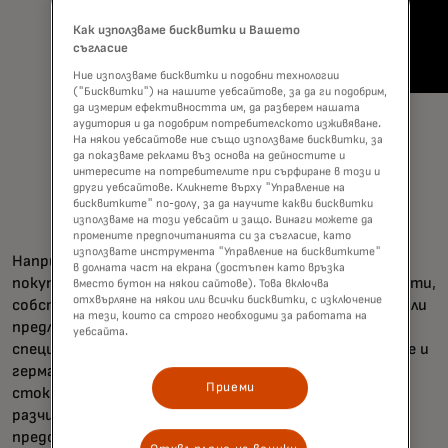
Как използваме бисквитки и Вашето
съгласие
Ние използваме бисквитки и подобни технологии
("Бисквитки") на нашите уебсайтове, за да ги подобрим,
да измерим ефективността им, да разберем нашата
аудитория и да подобрим потребителското изживяване.
На някои уебсайтове ние също използваме бисквитки, за
да показваме реклами въз основа на дейностите и
интересите на потребителите при сърфиране в този и
други уебсайтове. Кликнете върху "Управление на
бисквитките" по-долу, за да научите какви бисквитки
използваме на този уебсайт и защо. Винаги можете да
промените предпочитанията си за съгласие, като
използвате инструмента "Управление на бисквитките"
Например, вместо да се стремят да се изравнят с
в долната част на екрана (достъпен като връзка
покупателната способност на големите супермаркети,
вместо бутон на някои сайтове). Това включва
отхвърляне на някои или всички бисквитки, с изключение
собствениците на
Oasis World Market
са прецизирали
на тези, които са строго необходими за работата на
предлагането си, за да създадат местно търсене на
уебсайта.
специализирани продукти, включително японско саке и
германски козунаци. Много магазини за хранителни
Приеми
стоки работят с малки маржове, така че магазинът
разчита на своята система за продажба, която
предоставя данни за транзакциите и инвентара в