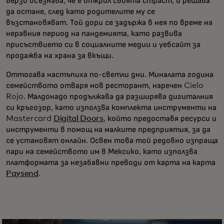
Бързо осъзнава, че е открил своята страст, и решава
да остане, след като родителите му се
възстановяват. Той дори се задържа в нея по време на
неравния период на пандемията, като развива
присъствието си в социалните медии и уебсайт за
продажба на храна за вкъщи.
Оттогава настъпиха по-светли дни. Миналата година
семейството отваря нов ресторант, наречен Cielo
Rojo. Малдонадо продължава да разширява дигиталния
си кръгозор, като използва комплекта инструменти на
Mastercard
Digital Doors
, който предоставя ресурси и
инструменти в помощ на малките предприятия, за да
се установят онлайн. Освен това той редовно изпраща
пари на семейството им в Мексико, като използва
платформата за незабавни преводи от карта на карта
Paysend
.