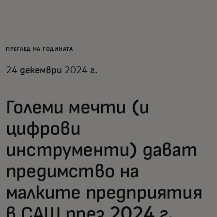
За вас
За бизнес
ПРЕГЛЕД НА ГОДИНАТА
24 декември 2024 г.
За света
Големи мечти (и
За иноватори
цифрови
Новини и тенденции
инструменти) дават
предимство на
малките предприятия
в САЩ през 2024 г.