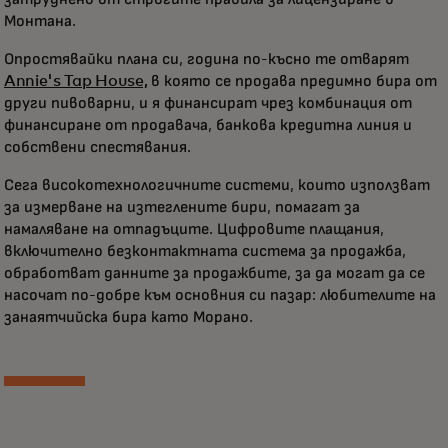
Монтана.
Опростявайки плана си, година по-късно те отварят
Annie's Tap House,
в която се продава предимно бира от
други пивоварни, и я финансират чрез комбинация от
финансиране от продавача, банкова кредитна линия и
собствени спестявания.
Сега високотехнологичните системи, които използват
за измерване на изтеглените бири, помагат за
намаляване на отпадъците. Цифровите плащания,
включително безконтактната система за продажба,
обработват данните за продажбите, за да могат да се
насочат по-добре към основния си пазар: любителите на
занаятчийска бира като Морано.