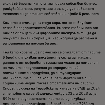
скок във вярата, като стартираха собствен бизнес,
рискувайки пари, репутация и сън, за да превърнат
мечтата си да станат собствени шефове в реалност.
Колкото и смели да са тези хора, те не се впускат
сляпо в предприемачеството. Вместо това много от
тях се обръщат към цифровите инструменти, за да
получат ценна информация, необходима за растежа и
развитието на техния бизнес.
Тъй като хората все по-често се отказват от парите
в брой и използват телефоните си, за да плащат,
данните от цифровите плащания могат да помогнат
на малките предприятия да определят най-
популярните си продукти, да актуализират
наличностите си и да коригират маркетинга си в
социалните медии. Засега стратегията им работи.
Според доклада на Търговската камара на САЩ за 2024
г. печалбите са се увеличили между 2022 и 2023 г. за
89% от предприятията, които са използвали
технологични платформи, в сравнение със 72% от