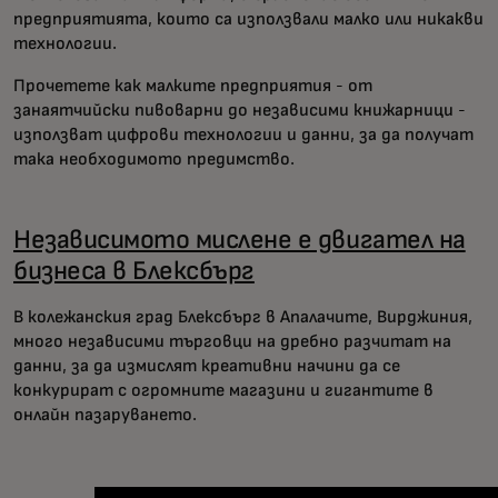
предприятията, които са използвали малко или никакви
технологии.
Прочетете как малките предприятия - от
занаятчийски пивоварни до независими книжарници -
използват цифрови технологии и данни, за да получат
така необходимото предимство.
Независимото мислене е двигател на
бизнеса в Блексбърг
В колежанския град Блексбърг в Апалачите, Вирджиния,
много независими търговци на дребно разчитат на
данни, за да измислят креативни начини да се
конкурират с огромните магазини и гигантите в
онлайн пазаруването.