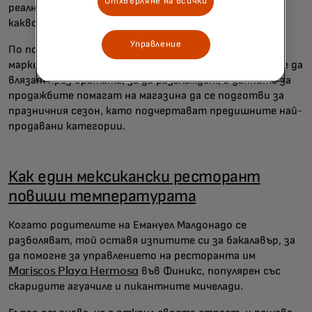
Отхвърляне на всички
реално време, показващи какво се продава бързо и
какво трябва да се презареди или свали.
Управление
По подобен начин в
Blacksburg Books
постоянният
маркетинг в социалните медии помага на клиентите да
влязат през вратата, за да разглеждат, а данните за
продажбите помагат на магазина да се подготви за
празничния сезон, като подчертават предишните най-
продавани категории.
Как един мексикански ресторант
повиши температурата
Когато родителите на Емануел Малдонадо се
разболяват, той оставя изпитите си за бакалавър, за
да помогне за управлението на ресторанта им
Mariscos Playa Hermosa
във Финикс, популярен със
скаридите агуачиле и пикантните мичелади.