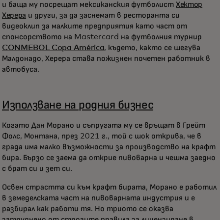
и баща му посрещат мексиканския футболист
Хектор
Херера
и други, за да заснемат в ресторанта си
видеоклип за малките предприятия като част от
спонсорството на Mastercard на футболния турнир
CONMEBOL Copa América
, където, както се шегува
Малдонадо, Херера става пожизнен почетен работник в
автобуса.
Използване на родния бизнес
Когато Дан Морано и съпругата му се връщат в Грейт
Фолс, Монтана, през 2021 г., той с шок открива, че в
града има малко възможности за производство на крафт
бира. Бързо се заема да открие пивоварна и чешма заедно
с брат си и зет си.
Освен страстта си към крафт бирата, Морано е работил
в земеделската част на пивоварната индустрия и е
разбирал как работи тя. Но триото се оказва
затруднено от строгите правила за лицензиране в