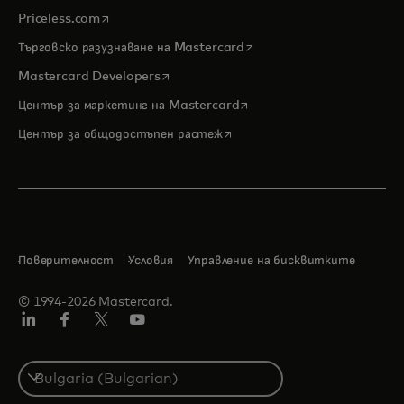
opens in a new tab
Priceless.com
opens in a new tab
Търговско разузнаване на Mastercard
opens in a new tab
Mastercard Developers
opens in a new tab
Център за маркетинг на Mastercard
opens in a new tab
Център за общодостъпен растеж
Поверителност
Условия
Управление на бисквитките
© 1994-2026 Mastercard.
LinkedIn
Facebook
Twitter/X
YouTube
Select
a
country