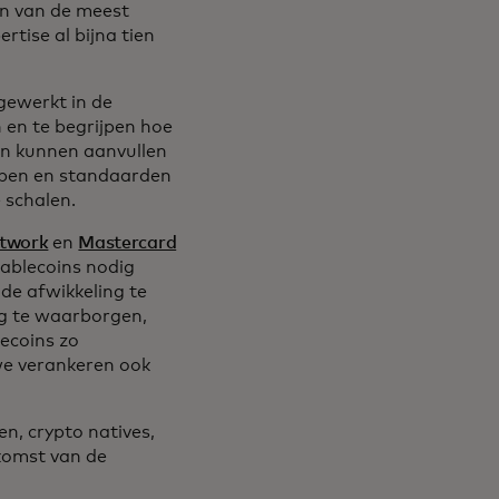
en van de meest
tise al bijna tien
gewerkt in de
 en te begrijpen hoe
en kunnen aanvullen
ppen en standaarden
e schalen.
etwork
en
Mastercard
ablecoins nodig
de afwikkeling te
ng te waarborgen,
ecoins zo
we verankeren ook
n, crypto natives,
ekomst van de