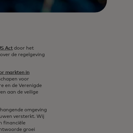
S Act
door het
 over de regelgeving
or markten in
eschapen voor
re en de Verenigde
en aan de veilige
enhangende omgeving
ouwen versterkt. Wij
n financiële
rantwoorde groei