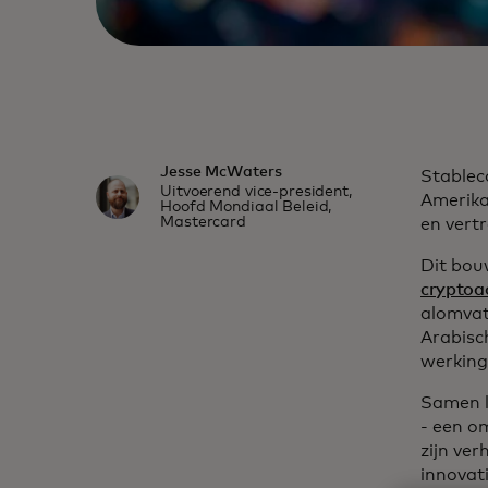
Jesse McWaters
Stablec
Uitvoerend vice-president,
Amerika
Hoofd Mondiaal Beleid,
Mastercard
en vertr
Dit bou
cryptoa
alomvat
Arabisc
werking
Samen l
- een om
zijn ver
innovat