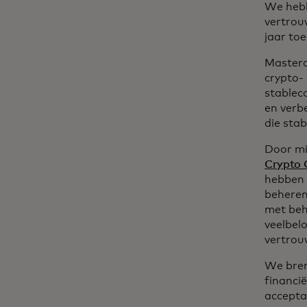
We hebb
vertrou
jaar toe
Masterc
crypto-
stablec
en verb
die sta
Door mi
Crypto 
hebben 
beheren
met beh
veelbel
vertrou
We bren
financi
accepta