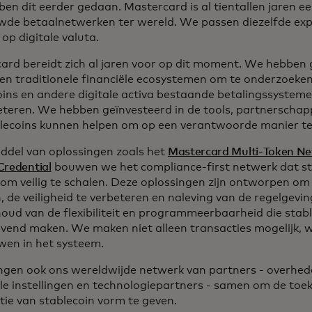
en dit eerder gedaan. Mastercard is al tientallen jaren e
wde betaalnetwerken ter wereld. We passen diezelfde exper
 op digitale valuta.
ard bereidt zich al jaren voor op dit moment. We hebben 
 en traditionele financiële ecosystemen om te onderzoeken
oins en andere digitale activa bestaande betalingssystem
eteren. We hebben geïnvesteerd in de tools, partnerscha
blecoins kunnen helpen om op een verantwoorde manier t
ddel van oplossingen zoals het
Mastercard Multi-Token N
Credential
bouwen we het compliance-first netwerk dat st
om veilig te schalen. Deze oplossingen zijn ontworpen om 
, de veiligheid te verbeteren en naleving van de regelgevi
oud van de flexibiliteit en programmeerbaarheid die stabl
ovend maken. We maken niet alleen transacties mogelijk, 
wen in het systeem.
gen ook ons wereldwijde netwerk van partners - overhede
ële instellingen en technologiepartners - samen om de to
tie van stablecoin vorm te geven.