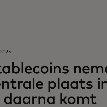
i 2025
tablecoins nem
ntrale plaats in
r daarna komt