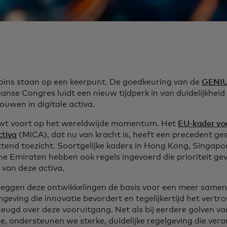
oins staan op een keerpunt. De goedkeuring van de
GENIU
anse Congres luidt een nieuw tijdperk in van duidelijkheid
ouwen in digitale activa.
wt voort op het wereldwijde momentum. Het
EU-kader vo
ctiva
(MiCA), dat nu van kracht is, heeft een precedent g
tend toezicht. Soortgelijke kaders in Hong Kong, Singapo
he Emiraten hebben ook regels ingevoerd die prioriteit gev
 van deze activa.
eggen deze ontwikkelingen de basis voor een meer sam
geving die innovatie bevordert en tegelijkertijd het vertr
heugd over deze vooruitgang. Net als bij eerdere golven va
ie, ondersteunen we sterke, duidelijke regelgeving die ve