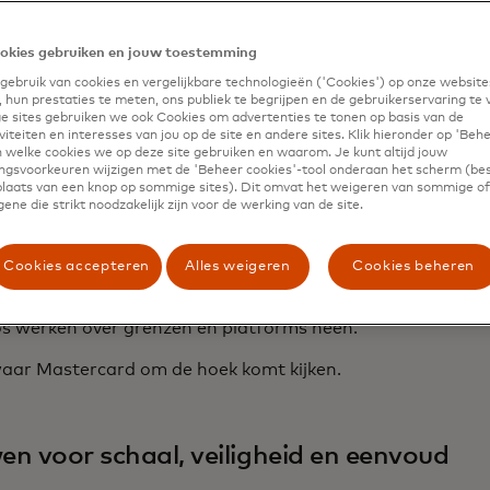
k maakt, keuze stimuleert en echte voordelen ontsluit.
okies gebruiken en jouw toestemming
ebruik van cookies en vergelijkbare technologieën ('Cookies') op onze website
nfrastructuur naar impact
 hun prestaties te meten, ons publiek te begrijpen en de gebruikerservaring te 
 sites gebruiken we ook Cookies om advertenties te tonen op basis van de
iteiten en interesses van jou op de site en andere sites. Klik hieronder op 'Beh
oins bewijzen hun waarde al in de echte wereld. Ze maken 
 welke cookies we op deze site gebruiken en waarom. Je kunt altijd jouw
ere grensoverschrijdende B2B-betalingen mogelijk. Ze ve
gsvoorkeuren wijzigen met de 'Beheer cookies'-tool onderaan het scherm (bes
 plaats van een knop op sommige sites). Dit omvat het weigeren van sommige of 
 overmakingen. En ze creëren nieuwe manieren voor make
ene die strikt noodzakelijk zijn voor de werking van de site.
kers om op hun voorwaarden betaald te worden.
 van niche naar mainstream te gaan, hebben stablecoin
Cookies accepteren
Alles weigeren
Cookies beheren
d en programmeerbaarheid. Ze moeten worden ingebed in
vertrouwen - systemen die gebruikers beschermen, geschi
s werken over grenzen en platforms heen.
waar Mastercard om de hoek komt kijken.
n voor schaal, veiligheid en eenvoud