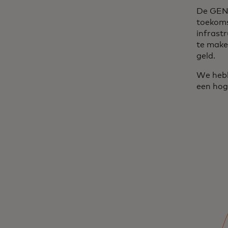
De GENI
toekoms
infrast
te maken
geld.
We hebb
een hoge
'Geld opwaarderen
voor het internet':