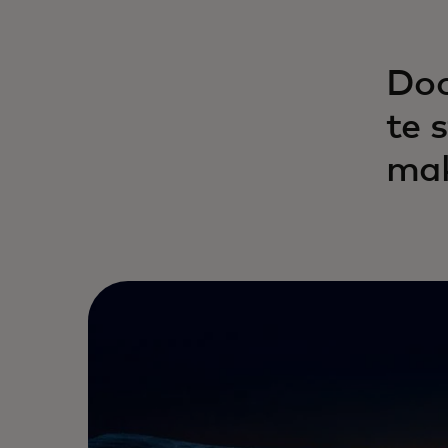
Doo
te 
mak