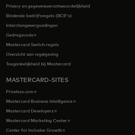
Privacy en gegevensverantwoordelijkheid
Bindende bedrijfsregels (BCR's)
Interchangevergoedingen
opens in a new tab
Gedragscode
Mastercard Switch-regels
Overzicht van regelgeving
Toegankelijkheid bij Mastercard
MASTERCARD-SITES
opens in a new tab
Priceless.com
opens in a new tab
Mastercard Business Intelligence
opens in a new tab
Mastercard Developers
opens in a new tab
Mastercard Marketing Center
opens in a new tab
Center for Inclusive Growth