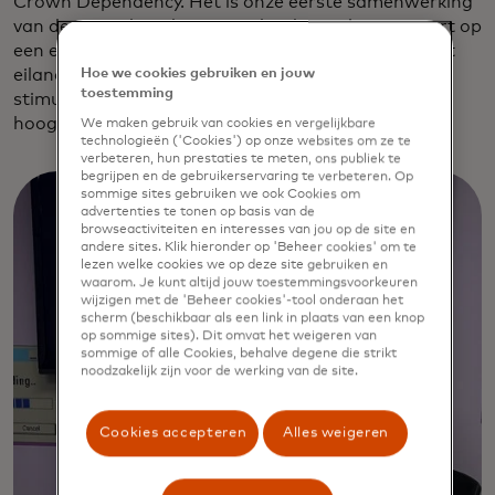
Crown Dependency. Het is onze eerste samenwerking
van deze aard op de Britse eilanden en bouwt voort op
een eerdere samenwerking met de regering van het
Hoe we cookies gebruiken en jouw
eiland om het
"Spend Local"
economische
toestemming
stimuleringsprogramma uit te voeren tijdens het
hoogtepunt van de Covid-19 pandemie.
We maken gebruik van cookies en vergelijkbare
technologieën ('Cookies') op onze websites om ze te
verbeteren, hun prestaties te meten, ons publiek te
begrijpen en de gebruikerservaring te verbeteren. Op
sommige sites gebruiken we ook Cookies om
advertenties te tonen op basis van de
browseactiviteiten en interesses van jou op de site en
andere sites. Klik hieronder op 'Beheer cookies' om te
lezen welke cookies we op deze site gebruiken en
waarom. Je kunt altijd jouw toestemmingsvoorkeuren
wijzigen met de 'Beheer cookies'-tool onderaan het
scherm (beschikbaar als een link in plaats van een knop
op sommige sites). Dit omvat het weigeren van
sommige of alle Cookies, behalve degene die strikt
noodzakelijk zijn voor de werking van de site.
Cookies accepteren
Alles weigeren