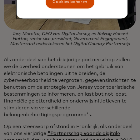
Cookies beheren
Tony Moretta, CEO van Digital Jersey, en Solveig Honoré
Hatton, senior vice president, Government Engagement,
Mastercard ondertekenen het Digital Country Partnership
Als onderdeel van het driejarige partnerschap zullen
we de overheid ondersteunen om het gebruik van
elektronische betalingen uit te breiden, de
cyberweerbaarheid te vergroten, gegevensinzichten te
benutten om de strategie van Jersey voor toeristische
bestemmingen te informeren, en last but not least,
financiële geletterdheid en onderwijsinitiatieven te
stimuleren via verschillende
belangenbehartigingsprogramma's.
Op een steenworp afstand in Frankrijk, als onderdeel
van ons vierjarige
"Partnerschap voor de digitale