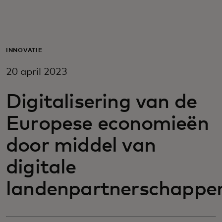
Voor jou
Voor bedrijven
INNOVATIE
20 april 2023
Voor de wereld
Digitalisering van de
Voor innovators
Europese economieën
door middel van
Nieuws en trends
digitale
landenpartnerschappe