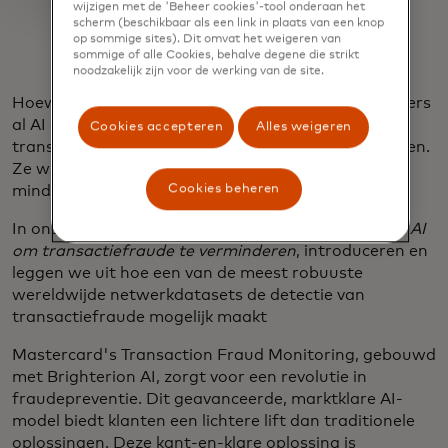
wijzigen met de 'Beheer cookies'-tool onderaan het
scherm (beschikbaar als een link in plaats van een knop
op sommige sites). Dit omvat het weigeren van
sommige of alle Cookies, behalve degene die strikt
noodzakelijk zijn voor de werking van de site.
Hoewel de meeste financiële instellingen en winkeliers
al AI en ML gebruiken voor het opsporen van
Cookies accepteren
Alles weigeren
transactiefraude, willen ze meer van hun oplossingen.
Ze willen betere gegevensanalyse, minder fraude,
Cookies beheren
minder fout-positieven en meer goedkeuringen.
In ons e-book,
De kracht van de huidige marktklare AI
om transactiefraude te verminderen
, introduceren en
leggen we uit hoe een van de meest robuuste
wereldwijde netwerkdatasets de detectie van
transactiefraude mogelijk maakt
Mastercard's Transaction Fraud Monitoring, gebouwd
met Brighterion AI, zorgt voor een revolutie in
fraudepreventie. Dit geavanceerde, marktklare AI-
model biedt klanten een lichtere lift dan traditionele
oplossingen. Deze kant-en-klare oplossing is