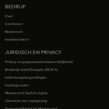
BEDRIJF
Over
opens in a new tab
Carrières
Newsroom
opens in a new tab
Investeerders
JURIDISCH EN PRIVACY
Privacy en gegevensverantwoordelijkheid
Bindende bedrijfsregels (BCR's)
Interchangevergoedingen
opens in a new tab
Gedragscode
Mastercard Switch-regels
Overzicht van regelgeving
Toegankelijkheid bij Mastercard