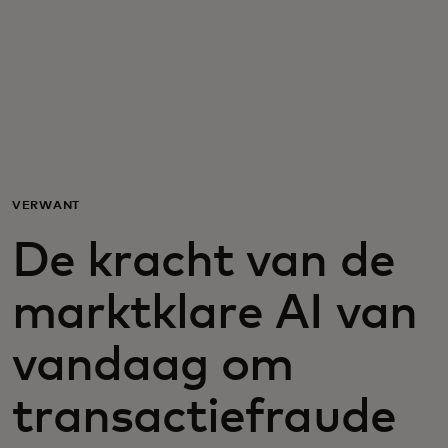
Voor jou
Voor bedrijven
Voor de wereld
VERWANT
Voor innovators
De kracht van de
Nieuws en trends
marktklare AI van
vandaag om
transactiefraude