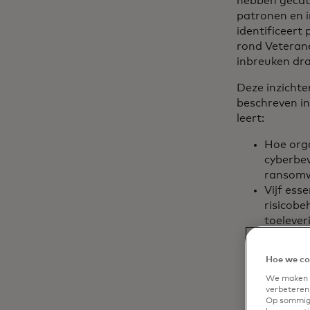
hebben gecat
patronen en i
identificeert
rond Veteran
inbreuken dra
Deze inzichte
beschreven in
leert:
Hoe orga
cyberbev
ransomw
Vijf ess
risicobe
toelever
Verrasse
langete
Hoe we co
dreigin
We maken g
verbeteren,
Op sommige