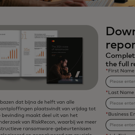
Down
repo
Complete
the full 
*
First Name
*
Last Name
bazen dat bijna de helft van alle
tploffingen plaatsvindt van vrijdag tot
*
Business E
bevinding maakt deel uit van het
onderzoek van RiskRecon, waarbij we meer
structieve ransomware-gebeurtenissen