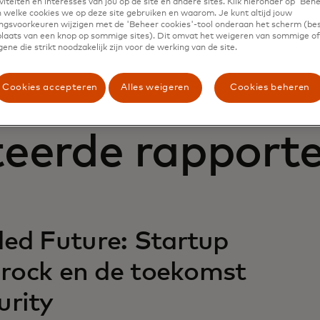
iteiten en interesses van jou op de site en andere sites. Klik hieronder op 'Beh
 welke cookies we op deze site gebruiken en waarom. Je kunt altijd jouw
Indienen
gsvoorkeuren wijzigen met de 'Beheer cookies'-tool onderaan het scherm (bes
 plaats van een knop op sommige sites). Dit omvat het weigeren van sommige of 
ene die strikt noodzakelijk zijn voor de werking van de site.
Cookies accepteren
Alles weigeren
Cookies beheren
teerde rapport
ded Future: Startup
c rock en de toekomst
urity