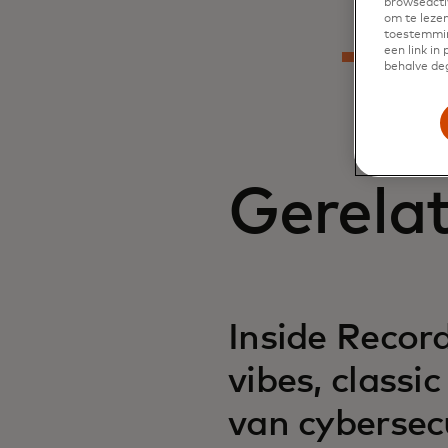
browseactiv
om te lezen
toestemmin
een link in
behalve deg
Gerela
Inside Recor
vibes, classi
van cybersec