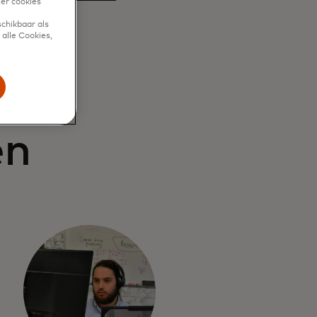
eer cookies'
chikbaar als
alle Cookies,
en