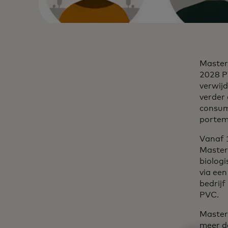
Master
2028 PV
verwijd
verder
consum
portem
Vanaf 1
Master
biolog
via een
bedrijf
PVC.
Master
meer d