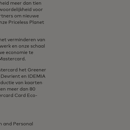
heid meer dan tien
twoordelijkheid voor
artners om nieuwe
nze Priceless Planet
 het verminderen van
twerk en onze schaal
ve economie te
j Mastercard.
astercard het Greener
+Devrient en IDEMIA
oductie van kaarten
ken meer dan 80
tercard Card Eco-
th and Personal