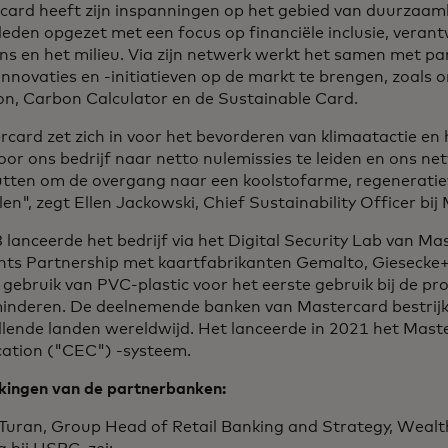
card heeft zijn inspanningen op het gebied van duurzaam
leden opgezet met een focus op financiële inclusie, veran
ns en het milieu. Via zijn netwerk werkt het samen met p
innovaties en -initiatieven op de markt te brengen, zoals o
ion, Carbon Calculator en de Sustainable Card.
card zet zich in voor het bevorderen van klimaatactie en
oor ons bedrijf naar netto nulemissies te leiden en ons ne
utten om de overgang naar een koolstofarme, regeneratie
len", zegt Ellen Jackowski, Chief Sustainability Officer bi
 lanceerde het bedrijf via het Digital Security Lab van M
ts Partnership met kaartfabrikanten Gemalto, Giesecke
gebruik van PVC-plastic voor het eerste gebruik bij de pr
minderen. De deelnemende banken van Mastercard bestrij
illende landen wereldwijd. Het lanceerde in 2021 het Mas
cation ("CEC") -systeem.
ingen van de partnerbanken:
 Turan, Group Head of Retail Banking and Strategy, Weal