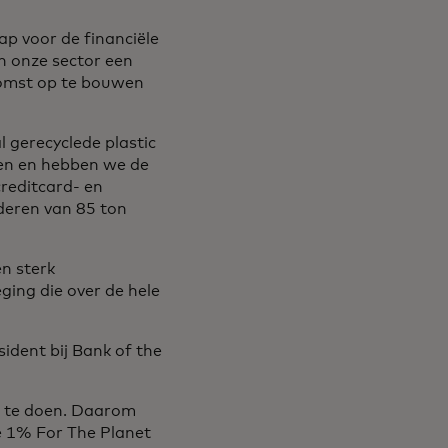
p voor de financiële
n onze sector een
komst op te bouwen
 gerecyclede plastic
ten en hebben we de
creditcard- en
deren van 85 ton
n sterk
ging die over de hele
ident bij Bank of the
m te doen. Daarom
 1% For The Planet