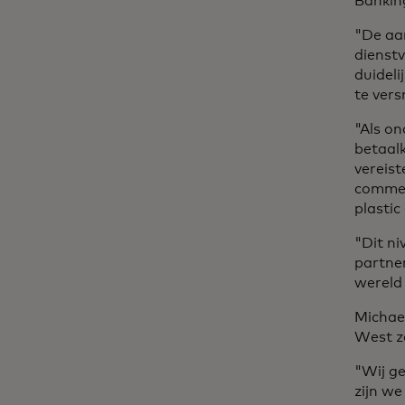
Bankin
"De aa
dienst
duidel
te vers
"Als on
betaal
vereist
commer
plastic
"Dit ni
partner
wereld
Michael
West z
"Wij g
zijn w