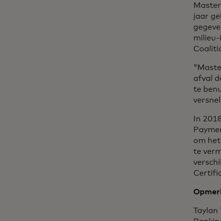
Master
jaar ge
gegeve
milieu-
Coalit
"Master
afval d
te ben
versnel
In 2018
Paymen
om het 
te ver
versch
Certifi
Opmerk
Taylan