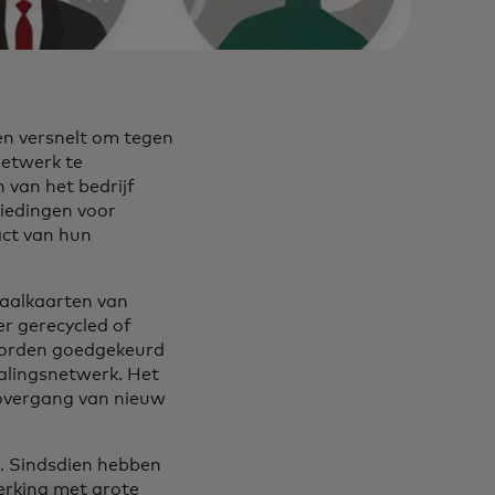
n versnelt om tegen
netwerk te
 van het bedrijf
iedingen voor
act van hun
taalkaarten van
r gerecycled of
 worden goedgekeurd
talingsnetwerk. Het
e overgang van nieuw
. Sindsdien hebben
erking met grote