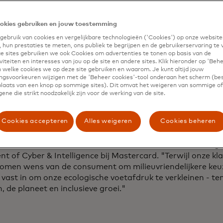
abrikanten om meer dan 168 miljoen kaarten in hun netwer
clede en biogebaseerde materialen. De aankondiging van 
okies gebruiken en jouw toestemming
spanningen verder en vormt tegelijkertijd een aanvulling 
ebruik van cookies en vergelijkbare technologieën ('Cookies') op onze website
 om innovatieve, digital-first kaartprogramma's te levere
 hun prestaties te meten, ons publiek te begrijpen en de gebruikerservaring te 
iek kaartaanbod volledig elimineren.
 sites gebruiken we ook Cookies om advertenties te tonen op basis van de
iteiten en interesses van jou op de site en andere sites. Klik hieronder op 'Beh
 welke cookies we op deze site gebruiken en waarom. Je kunt altijd jouw
e regelwijziging worden alle nieuw gemaakte kaarten doo
gsvoorkeuren wijzigen met de 'Beheer cookies'-tool onderaan het scherm (bes
ificeerd om hun samenstelling en duurzaamheidsclaims te
 plaats van een knop op sommige sites). Dit omvat het weigeren van sommige of 
cering wordt vervolgens gevalideerd door een onafhankelij
ene die strikt noodzakelijk zijn voor de werking van de site.
een kaart is gevalideerd, kan deze worden bedrukt met ee
ceringsmerk.
Cookies accepteren
Alles weigeren
Cookies beheren
stercard leiden en geven we vorm aan het collectieve str
ie naar een duurzamere, milieubewustere toekomst", zegt 
nt of Cyber & Intelligence bij Mastercard. "Terwijl onze kl
omen wens van de consument om milieuvriendelijkere keu
vast in om onze ecologische voetafdruk te verkleinen - te
 de planeet en inclusieve groei."