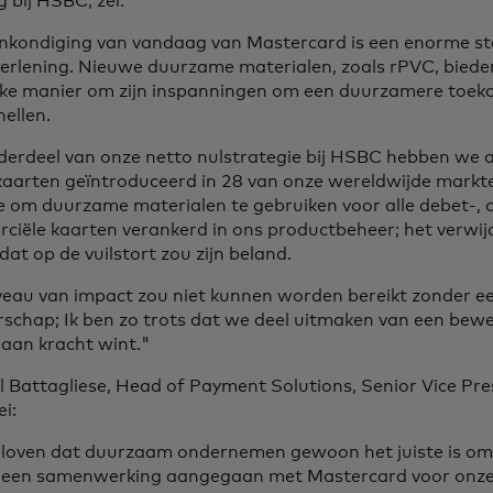
g bij HSBC, zei:
nkondiging van vandaag van Mastercard is een enorme sta
verlening. Nieuwe duurzame materialen, zoals rPVC, biede
ijke manier om zijn inspanningen om een duurzamere toe
nellen.
derdeel van onze netto nulstrategie bij HSBC hebben we al
kaarten geïntroduceerd in 28 van onze wereldwijde mark
e om duurzame materialen te gebruiken voor alle debet-, 
ciële kaarten verankerd in ons productbeheer; het verwij
 dat op de vuilstort zou zijn beland.
veau van impact zou niet kunnen worden bereikt zonder ee
schap; Ik ben zo trots dat we deel uitmaken van een bewe
 aan kracht wint."
 Battagliese, Head of Payment Solutions, Senior Vice Pres
ei:
eloven dat duurzaam ondernemen gewoon het juiste is o
e een samenwerking aangegaan met Mastercard voor onze