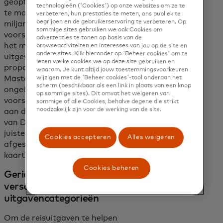
geoptimaliseerd. Door gebruik
technologieën ('Cookies') op onze websites om ze te
te maken van meer dan 112
verbeteren, hun prestaties te meten, ons publiek te
begrijpen en de gebruikerservaring te verbeteren. Op
miljard transacties om te
sommige sites gebruiken we ook Cookies om
voorspellen waar kaarthouders
advertenties te tonen op basis van de
het meest waarschijnlijk zullen
browseactiviteiten en interesses van jou op de site en
andere sites. Klik hieronder op 'Beheer cookies' om te
uitgeven, leverden de
lezen welke cookies we op deze site gebruiken en
propensity-modellen van
waarom. Je kunt altijd jouw toestemmingsvoorkeuren
wijzigen met de 'Beheer cookies'-tool onderaan het
Mastercard een
scherm (beschikbaar als een link in plaats van een knop
ongeëvenaarde
op sommige sites). Dit omvat het weigeren van
voorspellingsnauwkeurigheid
sommige of alle Cookies, behalve degene die strikt
noodzakelijk zijn voor de werking van de site.
aan de personalisatie-engine
van Dynamic Yield, waarbij het
juiste aanbod naadloos werd
Cookies accepteren
Alles weigeren
afgestemd op elke
kaarthouder.
Cookies beheren
Gerichte stimulansen voor
verschillende
uitgavencategorieën
Om de reisuitgaven te helpen