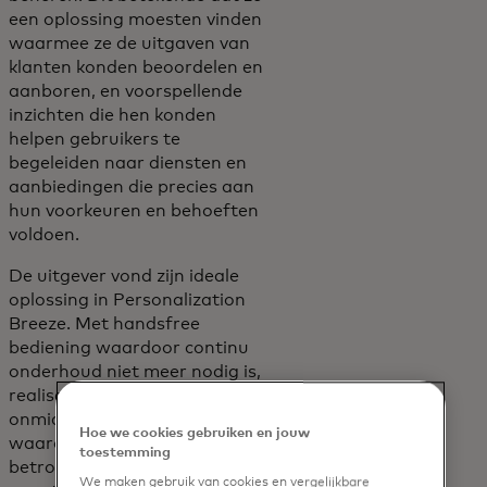
een oplossing moesten vinden
waarmee ze de uitgaven van
klanten konden beoordelen en
aanboren, en voorspellende
inzichten die hen konden
helpen gebruikers te
begeleiden naar diensten en
aanbiedingen die precies aan
hun voorkeuren en behoeften
voldoen.
De uitgever vond zijn ideale
oplossing in Personalization
Breeze. Met handsfree
bediening waardoor continu
onderhoud niet meer nodig is,
realiseerde de uitgever een
onmiddellijke time-to-value,
Hoe we cookies gebruiken en jouw
waardoor de kaartuitgaven en
toestemming
betrokkenheid werden
We maken gebruik van cookies en vergelijkbare