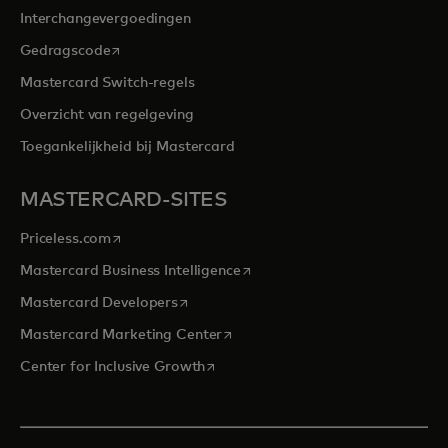
Interchangevergoedingen
opens in a new tab
Gedragscode
Mastercard Switch-regels
Overzicht van regelgeving
Toegankelijkheid bij Mastercard
MASTERCARD-SITES
opens in a new tab
Priceless.com
opens in a new tab
Mastercard Business Intelligence
opens in a new tab
Mastercard Developers
opens in a new tab
Mastercard Marketing Center
opens in a new tab
Center for Inclusive Growth