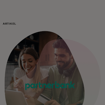
Voor jou
Voor bedrijven
ARTIKEL
Voor de wereld
Voor innovators
Nieuws en trends