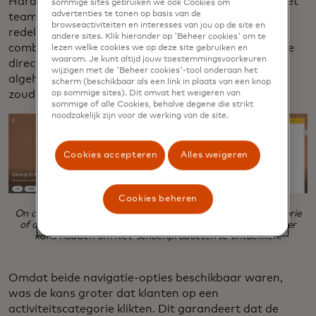
Hardlopen op de weg of Wandelen en Outdoor). Het
sommige sites gebruiken we ook Cookies om
advertenties te tonen op basis van de
team ontdekte dat hoewel deze opties afzonderlijk
browseactiviteiten en interesses van jou op de site en
redelijk goed presteerden, er meer kracht zat in het
andere sites. Klik hieronder op 'Beheer cookies' om te
combineren ervan. Door de Activiteit-browseeroptie
lezen welke cookies we op deze site gebruiken en
waarom. Je kunt altijd jouw toestemmingsvoorkeuren
direct naast de Categorie-optie te zetten, werd de
wijzigen met de 'Beheer cookies'-tool onderaan het
algehele kans dat bezoekers niet-schoenproducten
scherm (beschikbaar als een link in plaats van een knop
zouden ontdekken enorm vergroot.
op sommige sites). Dit omvat het weigeren van
sommige of alle Cookies, behalve degene die strikt
noodzakelijk zijn voor de werking van de site.
Cookies accepteren
Alles weigeren
Cookies beheren
On ontdekte dat door de opties om te navigeren op categorie
of activiteit op de startpagina te plaatsen, gebruikers meer
kans hadden om niet-schoenproducten te ontdekken.
Omdat beide navigatie-opties beschikbaar waren,
was de kans groter dat klanten op een
activiteitscategorie klikten. Dit garandeert dat de