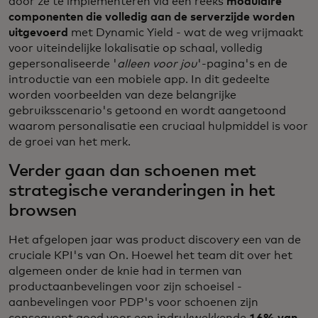
door ze te implementeren via een reeks
modulaire
componenten die volledig aan de serverzijde worden
uitgevoerd
met Dynamic Yield - wat de weg vrijmaakt
voor uiteindelijke lokalisatie op schaal, volledig
gepersonaliseerde '
alleen voor jou
'-pagina's en de
introductie van een mobiele app. In dit gedeelte
worden voorbeelden van deze belangrijke
gebruiksscenario's getoond en wordt aangetoond
waarom personalisatie een cruciaal hulpmiddel is voor
de groei van het merk.
Verder gaan dan schoenen met
strategische veranderingen in het
browsen
Het afgelopen jaar was product discovery een van de
cruciale KPI's van On. Hoewel het team dit over het
algemeen onder de knie had in termen van
productaanbevelingen voor zijn schoeisel -
aanbevelingen voor PDP's voor schoenen zijn
consequent goed voor een indrukwekkende
16% van