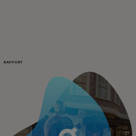
Voor jou
Voor bedrijven
Voor de wereld
RAPPORT
Voor innovators
Nieuws en trends