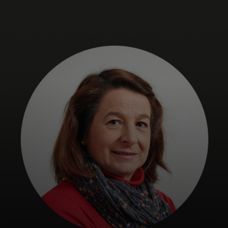
Voor jou
Voor bedrijven
Voor de wereld
Voor innovators
Nieuws en trends