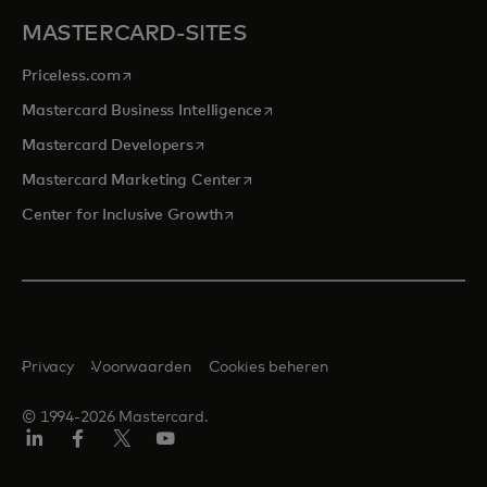
MASTERCARD-SITES
opens in a new tab
Priceless.com
opens in a new tab
Mastercard Business Intelligence
opens in a new tab
Mastercard Developers
opens in a new tab
Mastercard Marketing Center
opens in a new tab
Center for Inclusive Growth
Privacy
Voorwaarden
Cookies beheren
© 1994-2026 Mastercard.
Linkedin
Facebook
Twitter/X
YouTube