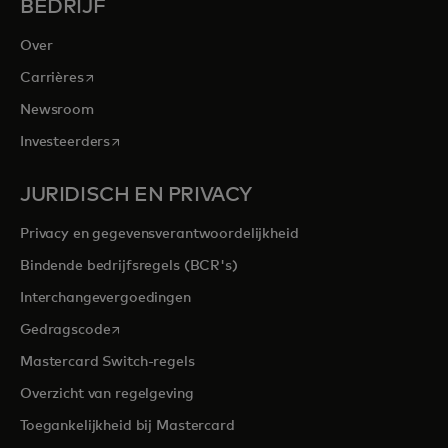
BEDRIJF
Over
opens in a new tab
Carrières
Newsroom
opens in a new tab
Investeerders
JURIDISCH EN PRIVACY
Privacy en gegevensverantwoordelijkheid
Bindende bedrijfsregels (BCR's)
Interchangevergoedingen
opens in a new tab
Gedragscode
Mastercard Switch-regels
Overzicht van regelgeving
Toegankelijkheid bij Mastercard