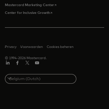
opens in a new tab
Mastercard Marketing Center
opens in a new tab
Center for Inclusive Growth
Privacy
Voorwaarden
Cookies beheren
© 1994-2026 Mastercard.
Linkedin
Facebook
Twitter/X
YouTube
Select
a
country