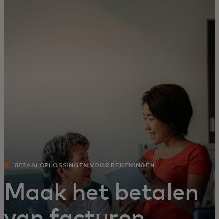
Voor jou
Voor bedrijven
Voor de wereld
Voor innovators
Nieuws en trends
BETAALOPLOSSINGEN VOOR REKENINGEN
Maak het betalen
van facturen