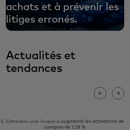
achats et à prévenir les
litiges erronés.
s’ouvre dans un nouvel onglet
En savoir plus
Actualités et
tendances
RAPPORT
Comment une fintech a augmenté les activations de
La fenêtre d'opportunité pour
Obtenir le rapport
comptes de 118 %