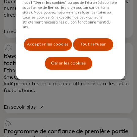
Donnez aux clients plus de détails – comme les reçus
l'outil "Gérer les cookies" au bas de l'écran (disponible
numériques ou les abonnements intelligents –
sous forme de lien au lieu d'un bouton sur certains
sites). Vous pouvez notamment refuser certains ou
directement dans leur application bancaire.
tous les cookies, à l'exception de ceux qui sont
strictement nécessaires au bon fonctionnement du
site.
s’ouvre dans un nouvel onglet
En savoir plus
Accepter les cookies
Tout refuser
Résolvez les litiges et évitez les rétro
facturations
Gérer les cookies
Ethoca Alerts connecte les commerçants et les
émetteurs pour partager des données de litige
indépendantes de la marque afin de réduire les rétro
facturations.
s’ouvre dans un nouvel onglet
En savoir plus
Programme de confiance de première partie