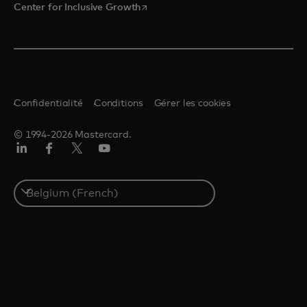
s’ouvre dans un nouvel onglet
Center for Inclusive Growth
Confidentialité
Conditions
Gérer les cookies
© 1994-2026 Mastercard.
LinkedIn
Facebook
Twitter/X
YouTube
Select
a
country