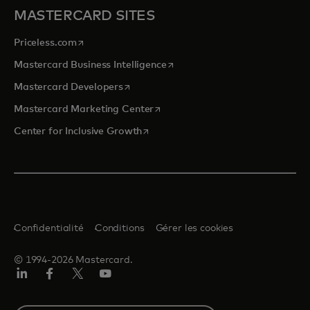
MASTERCARD SITES
s’ouvre dans un nouvel onglet
Priceless.com
s’ouvre dans un nouvel onglet
Mastercard Business Intelligence
s’ouvre dans un nouvel onglet
Mastercard Developers
s’ouvre dans un nouvel onglet
Mastercard Marketing Center
s’ouvre dans un nouvel onglet
Center for Inclusive Growth
Confidentialité
Conditions
Gérer les cookies
© 1994-2026 Mastercard.
Linkedin
Facebook
Twitter/X
Youtube
Select