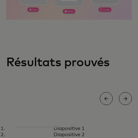
Résultats prouvés
ÉTUDE DE CAS
Diapositive 1
La personnalisation dynamique
En savoir plus
Diapositive 2