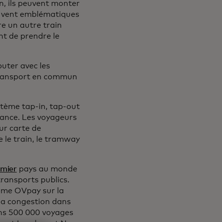
n, ils peuvent monter
 à vent emblématiques
re un autre train
nt de prendre le
puter avec les
 transport en commun
stème tap-in, tap-out
stance. Les voyageurs
eur carte de
 le train, le tramway
emier
pays au monde
transports publics.
tème OVpay sur la
e la congestion dans
oins 500 000 voyages