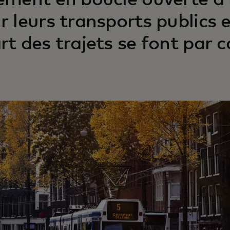
ement en boucle ouverte à l
r leurs transports publics 
rt des trajets se font par 