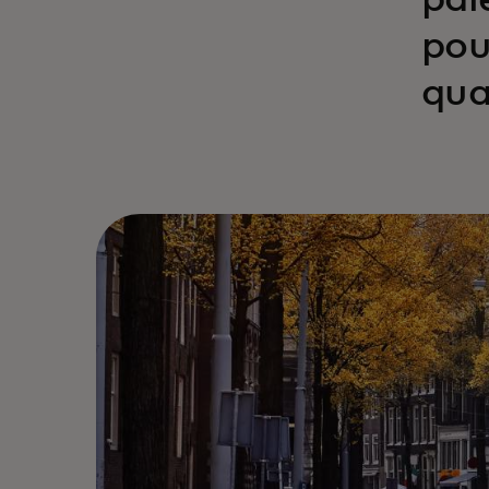
pai
pou
qua