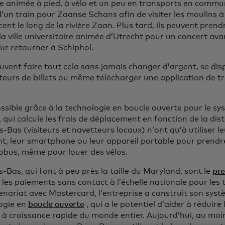
lle animée à pied, à vélo et un peu en transports en commu
d’un train pour Zaanse Schans afin de visiter les moulins
cent le long de la rivière Zaan. Plus tard, ils peuvent prend
la ville universitaire animée d’Utrecht pour un concert ava
ur retourner à Schiphol.
euvent faire tout cela sans jamais changer d’argent, se dis
uteurs de billets ou même télécharger une application de
ssible grâce à la technologie en boucle ouverte pour le sy
 qui calcule les frais de déplacement en fonction de la di
-Bas (visiteurs et navetteurs locaux) n’ont qu’à utiliser l
t, leur smartphone ou leur appareil portable pour prendre
tobus, même pour louer des vélos.
-Bas, qui font à peu près la taille du Maryland, sont le
pr
 les paiements sans contact à l’échelle nationale pour les 
enariat avec Mastercard, l’entreprise a construit son sys
ogie en
boucle ouverte
, qui a le potentiel d’aider à réduir
es à croissance rapide du monde entier. Aujourd’hui, au m