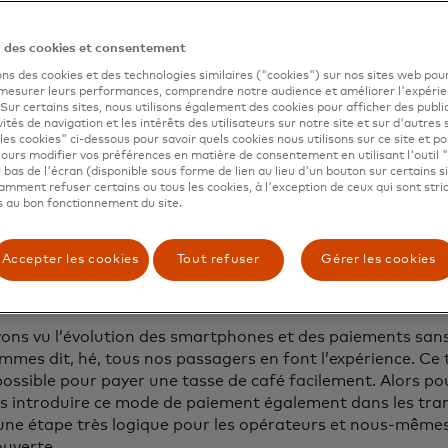
fectués par jour aux Pays-Bas en utilisant la boucle ouver
tilisent pour la majorité de leur transit global.
n des cookies et consentement
an Dijk, PDG de
Translink
, la société qui a déployé le sys
ons des cookies et des technologies similaires ("cookies") sur nos sites web pour
 tous les opérateurs de transport public en 2023, a parti
 mesurer leurs performances, comprendre notre audience et améliorer l'expéri
e de presse de Mastercard pour partager comment cela fon
. Sur certains sites, nous utilisons également des cookies pour afficher des publi
vités de navigation et les intérêts des utilisateurs sur notre site et sur d'autres 
les cookies" ci-dessous pour savoir quels cookies nous utilisons sur ce site et p
ours modifier vos préférences en matière de consentement en utilisant l'outil 
 bas de l'écran (disponible sous forme de lien au lieu d'un bouton sur certains s
t-ce qui a motivé l'ajout d'OVpay à vos 
mment refuser certains ou tous les cookies, à l'exception de ceux qui sont str
 au bon fonctionnement du site.
argées existantes ?
 :
Les Pays-Bas sont l’un des rares pays au monde à dispo
Accepter les cookies
Tout refuser
Gérer les cookies
ps d’un mode de paiement unique pour toutes les modalit
train, bateau, vélo, beaucoup de choses.
ons vu l’évolution des smartphones et des paiements sans
mmes dit, hé, tous nos passagers en font l’expérience. Ce
possible pour payer une tasse de café facilement. Alors p
s introduire ce mode de paiement également dans les tran
 une étape très logique pour les opérateurs et nous-mêmes 
ouverte.