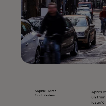
Sophie Hares
Après a
Contributeur
un train
jusqu’à 