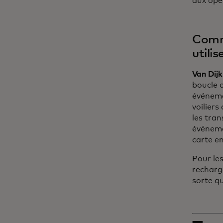
aux opé
Comme
utili
Van Dijk
boucle o
événeme
voiliers
les tra
événeme
carte e
Pour les
recharge
sorte qu