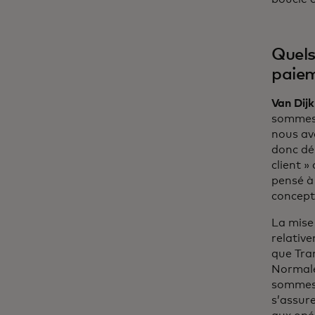
Quels
paiem
Van Dijk
sommes 
nous av
donc dé
client 
pensé à 
concept 
La mise
relative
que Tra
Normale
sommes l
s’assur