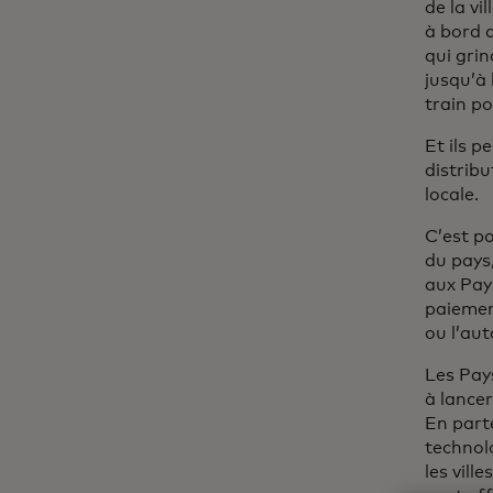
de la vi
à bord 
qui grin
jusqu’à 
train po
Et ils p
distrib
locale.
C’est po
du pays,
aux Pays
paiemen
ou l’au
Les Pays
à lancer
En part
technol
les vill