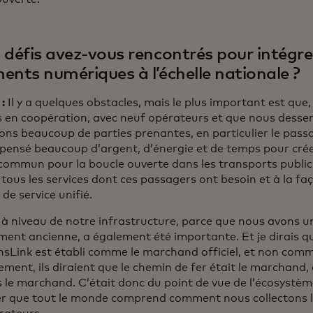
 défis avez-vous rencontrés pour intégrer
ents numériques à l’échelle nationale ?
 :
Il y a quelques obstacles, mais le plus important est que
en coopération, avec neuf opérateurs et que nous desser
ons beaucoup de parties prenantes, en particulier le pass
pensé beaucoup d’argent, d’énergie et de temps pour crée
» commun pour la boucle ouverte dans les transports public
tous les services dont ces passagers ont besoin et à la faço
de service unifié.
 à niveau de notre infrastructure, parce que nous avons u
ment ancienne, a également été importante. Et je dirais qu
nsLink est établi comme le marchand officiel, et non comme
ment, ils diraient que le chemin de fer était le marchand
e marchand. C’était donc du point de vue de l’écosystème,
er que tout le monde comprend comment nous collectons l’