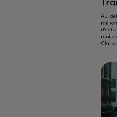
Tra
Au-del
millio
d’entré
mainte
Clarys