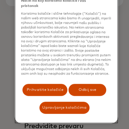
Način na koji koristimo kolačiće i vaš
pristanak
Koristimo kolačiće i slične tehnologije ("Kolačići") na
našim web stranicama kako bismo ih unaprijedili, mjerili
njihovu učinkovitost, bolje razumjeli našu publiku i
poboljšali korisničko iskustvo. Na nekim stranicama
također koristimo Kolačiće za prikazivanje oglasa na
osnovu korisnikovih aktivnosti pregledavanja i interesa
na ovoj i drugim stranicama. Kliknite na "Upravljanje
kolačićima" ispod kako biste saznali koje Kolačiće
koristimo na ovoj stranici i zašto. Svoje postavke
pristanka možete u svakom trenutku promijeniti putem
alata "Upravljanje kolačićima" na dnu ekrana (na nekim
stranicama dostupan je kao link umjesto dugmeta). To
uključuje mogućnost odbijanja nekih ili svih Kolačića,
osim onih koji su neophodni za funkcionisanje stranice.
Prihvatite kolačiće
Odbij sve
Aplikacije za upravljanje
Upravljanje kolačićima
prevarama
Predvidite prevaru