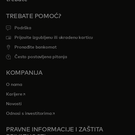
TREBATE POMOĆ?
Podrška
Prijavite izgubljenu ili ukradenu karticu
Pronađite bankomat
Često postavljena pitanja
KOMPANIJA
O nama
opens in a new tab
Karijere
Novosti
opens in a new tab
Odnosi s investitorima
PRAVNE INFORMACIJE I ZAŠTITA