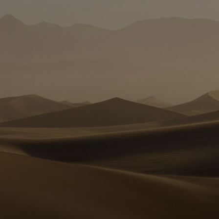
Za vas
Za biznis
Za svijet
Za inovatore
Novosti i trendovi