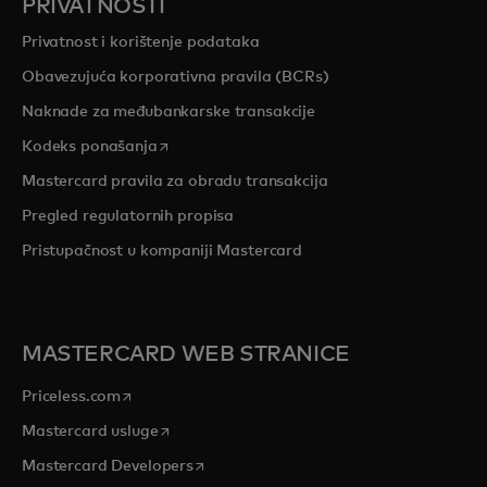
PRIVATNOSTI
Privatnost i korištenje podataka
Obavezujuća korporativna pravila (BCRs)
Naknade za međubankarske transakcije
opens in a new tab
Kodeks ponašanja
Mastercard pravila za obradu transakcija
Pregled r
egulatornih propisa
Pristupačnost u kompaniji Mastercard
MASTERCARD WEB STRANICE
opens in a new tab
Priceless.com
opens in a new tab
Mastercard usluge
opens in a new tab
Mastercard Developers