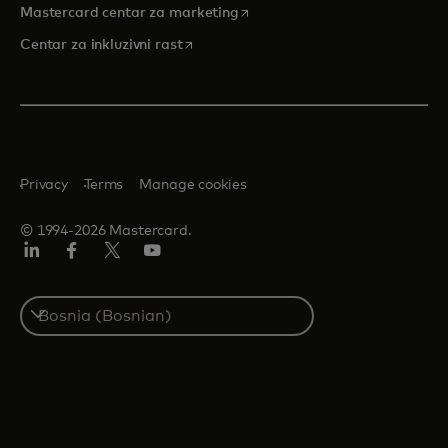
opens in a new tab
Mastercard centar za marketing
opens in a new tab
Centar za inkluzivni rast
Privacy
Terms
Manage cookies
© 1994-2026 Mastercard.
Linkedin
Facebook
Twitter/X
Youtube
Select
a
country