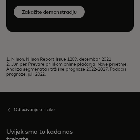
Zakažite demonstraciju
1. Nilson, Nilson Report Issue 1209, decembar 2021
2. Juniper, Prevare prilikom online plaćanja, Nove prijetnje,
Analiza segmenata i tržišne prognoze 2022-2027, Podaci i
prognoze, juli 2022.
Odlučivanje o riziku
Uvijek smo tu kada nas
trebate