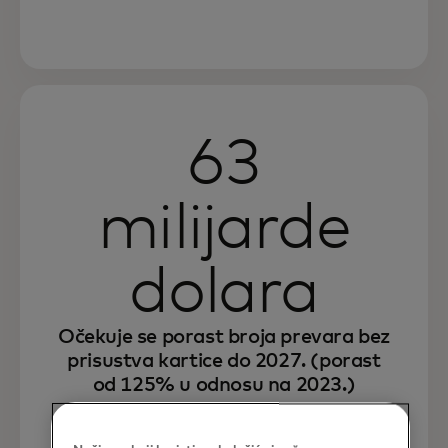
63
milijarde
dolara
Očekuje se porast broja prevara bez
prisustva kartice do 2027. (porast
od 125% u odnosu na 2023.)