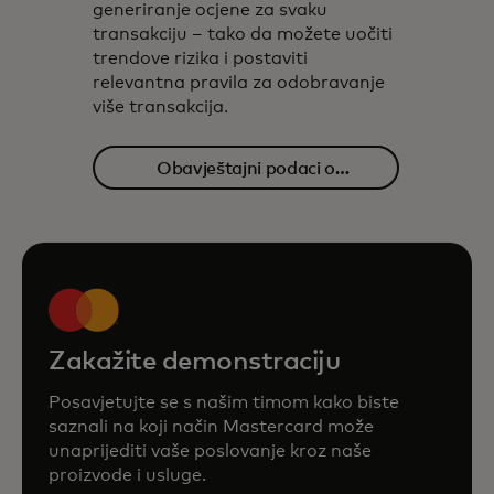
generiranje ocjene za svaku
transakciju – tako da možete uočiti
trendove rizika i postaviti
relevantna pravila za odobravanje
više transakcija.
Obavještajni podaci o
transakcijama
Zakažite demonstraciju
Posavjetujte se s našim timom kako biste
saznali na koji način Mastercard može
unaprijediti vaše poslovanje kroz naše
proizvode i usluge.