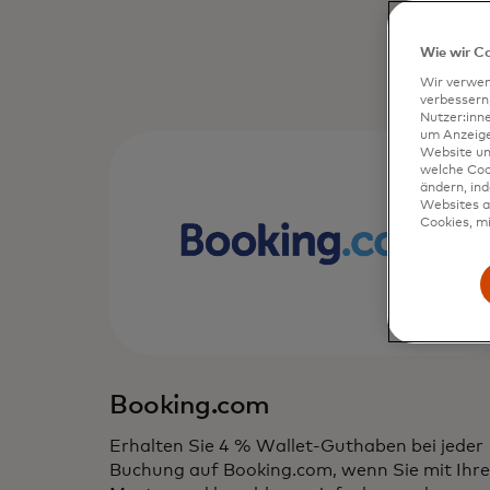
Wie wir C
Wir verwen
verbessern
Nutzer:inn
um Anzeigen
Website un
welche Coo
ändern, in
Websites al
Cookies, mi
Booking.com
Erhalten Sie 4 % Wallet-Guthaben bei jeder
Buchung auf Booking.com, wenn Sie mit Ihre