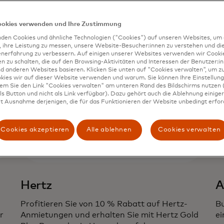
ookies verwenden und Ihre Zustimmung
den Cookies und ähnliche Technologien ("Cookies") auf unseren Websites, um 
, ihre Leistung zu messen, unsere Website-Besucher:innen zu verstehen und di
enerfahrung zu verbessern. Auf einigen unserer Websites verwenden wir Cook
 zu schalten, die auf den Browsing-Aktivitäten und Interessen der Benutzer:in
d anderen Websites basieren. Klicken Sie unten auf "Cookies verwalten", um zu
kies wir auf dieser Website verwenden und warum. Sie können Ihre Einstellung
dem Sie den Link "Cookies verwalten" am unteren Rand des Bildschirms nutzen (
s Button und nicht als Link verfügbar). Dazu gehört auch die Ablehnung einiger 
t Ausnahme derjenigen, die für das Funktionieren der Website unbedingt erford
Cookies akzeptieren
Alle ablehnen
Cookies verwalten
Hertz
A
Profitieren Sie von 10 % Rabatt auf Hertz-
Bu
r
Anmietungen und erhalten Sie mit Hertz Gold
ei