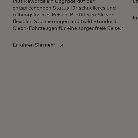
Plus Rewards ein Upgrade auf den
un
en der World Mastercard
entsprechenden Status für schnelleres und
reibungsloseres Reisen. Profitieren Sie von
Er
flexiblen Stornierungen und Gold Standard
rkarte geöffnet
Clean-Fahrzeugen für eine sorgenfreie Reise.*
wird in einer neuen Registerkarte g
Erfahren Sie mehr