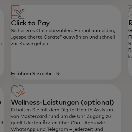
Click to Pay
R
e
Sichereres Onlinebezahlen. Einmal anmelden,
G
„gespeicherte Geräte“ auswählen und schnell
F
en
zur Kasse gehen.
S
R
k
arte geöffnet
Erfahren Sie mehr
)
Wellness-Leistungen (optional)
Erhalten Sie mit dem Digital Health Assistant
von Mastercard rund um die Uhr Zugang zu
ei
qualifizierten Ärzten über Chat-Apps wie
WhatsApp und Telegram – jederzeit und