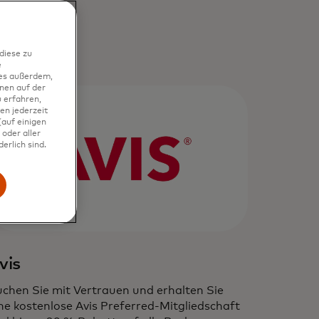
diese zu
e
ies außerdem,
nen auf der
 erfahren,
en jederzeit
auf einigen
oder aller
erlich sind.
vis
chen Sie mit Vertrauen und erhalten Sie
ne kostenlose Avis Preferred-Mitgliedschaft