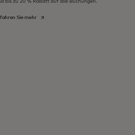
d bis zu 20 % Rabatt auf alle Buchungen.
wird in einer neuen Registerkarte geöffnet
fahren Sie mehr
eöffnet