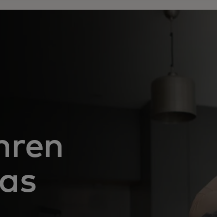
hren
was