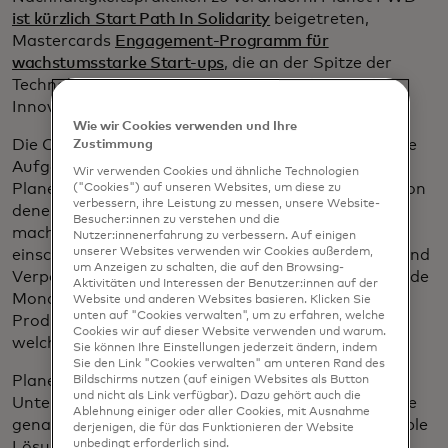
ist kürzlich Start Path In Solidarity
beigetreten,
Mastercards
Engagement-Programm für
wachstumsstarke Start-ups
, die an der Spitze der
Technologie im Handel stehen und nach Fintech-
Innovationen suchen.
Wie wir Cookies verwenden und Ihre
Die CO2-Bilanz in diesem Ausmaß ist eine gewaltige
Zustimmung
Aufgabe. Zum Beispiel hat einer der Kunden von
Wir verwenden Cookies und ähnliche Technologien
Planet FWD mehr als 350.000 einzelne Produkte, von
("Cookies") auf unseren Websites, um diese zu
verbessern, ihre Leistung zu messen, unsere Website-
denen jedes seinen eigenen Lebenszyklus hat. Das
Besucher:innen zu verstehen und die
macht die Liste der zu berücksichtigenden Dinge,
Nutzer:innenerfahrung zu verbessern. Auf einigen
unserer Websites verwenden wir Cookies außerdem,
einschließlich Rohstoffe, Verarbeitungsmethoden und
um Anzeigen zu schalten, die auf den Browsing-
Verpackungen, exponentiell länger. Ein Mensch würde
Aktivitäten und Interessen der Benutzer:innen auf der
Monate benötigen, um all diese einzelnen
Website und anderen Websites basieren. Klicken Sie
unten auf "Cookies verwalten", um zu erfahren, welche
Produktdaten zu analysieren – falls er überhaupt
Cookies wir auf dieser Website verwenden und warum.
welche hat.
Sie können Ihre Einstellungen jederzeit ändern, indem
Sie den Link "Cookies verwalten" am unteren Rand des
Planet FWD setzt maschinelles Lernen ein, sodass
Bildschirms nutzen (auf einigen Websites als Button
und nicht als Link verfügbar). Dazu gehört auch die
Unternehmen all ihre Daten nutzen können, um eine
Ablehnung einiger oder aller Cookies, mit Ausnahme
genaue Emissionsanalyse zu erhalten und praktikable
derjenigen, die für das Funktionieren der Website
unbedingt erforderlich sind.
Lösungen zu entwickeln.