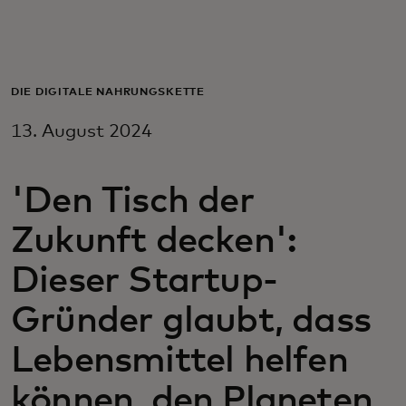
Für Sie
Für Unternehmen
DIE DIGITALE NAHRUNGSKETTE
13. August 2024
Für die Welt
'Den Tisch der
Für Innovatoren
Zukunft decken':
Neuigkeiten und Trends
Dieser Startup-
Gründer glaubt, dass
Lebensmittel helfen
können, den Planeten