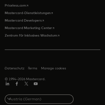
wird in einer neuen Registerkarte geöffnet
Priceless.com
wird in einer neuen Registerkarte 
Mastercard-Dienstleistungen
wird in einer neuen Registerkarte geöff
Mastercard Developers
wird in einer neuen Registerkarte
Mastercard Marketing Center
wird in einer neuen Registerka
Zentrum für Inklusives Wachstum
Datenschutz
Terms
Manage cookies
© 1994–2026 Mastercard.
Linkedin
Facebook
Twitter/X
Youtube
Select
a
country