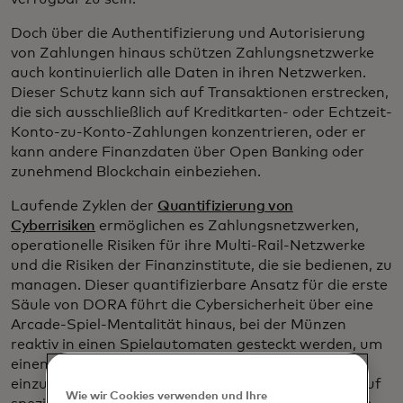
Doch über die Authentifizierung und Autorisierung
von Zahlungen hinaus schützen Zahlungsnetzwerke
auch kontinuierlich alle Daten in ihren Netzwerken.
Dieser Schutz kann sich auf Transaktionen erstrecken,
die sich ausschließlich auf Kreditkarten- oder Echtzeit-
Konto-zu-Konto-Zahlungen konzentrieren, oder er
kann andere Finanzdaten über Open Banking oder
zunehmend Blockchain einbeziehen.
Laufende Zyklen der
Quantifizierung von
Cyberrisiken
ermöglichen es Zahlungsnetzwerken,
operationelle Risiken für ihre Multi-Rail-Netzwerke
und die Risiken der Finanzinstitute, die sie bedienen, zu
managen. Dieser quantifizierbare Ansatz für die erste
Säule von DORA führt die Cybersicherheit über eine
Arcade-Spiel-Mentalität hinaus, bei der Münzen
reaktiv in einen Spielautomaten gesteckt werden, um
einen unerbittlichen Ansturm von Angriffen
einzudämmen. Die interne Anpassung kann dann auf
Wie wir Cookies verwenden und Ihre