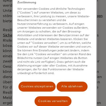
spezifische Geschäftsanforderungen zugeschnitten
Zustimmung
werden, während die externe Kontextualisierung
Wir verwenden Cookies und ähnliche Technologien
Unterstützung auf der Grundlage sich
("Cookies") auf unseren Websites, um diese zu
ständig
weiterentwickelnder dynamischer Bedrohungen
verbessern, ihre Leistung zu messen, unsere Website-
Besucher:innen zu verstehen und die
bietet.
Nutzer:innenerfahrung zu verbessern. Auf einigen
unserer Websites verwenden wir Cookies außerdem,
Resilienztests durch
Simulationen von
um Anzeigen zu schalten, die auf den Browsing-
Sicherheitsverletzungen und -angriffen
ergänzen das
Aktivitäten und Interessen der Benutzer:innen auf der
Website und anderen Websites basieren. Klicken Sie
Risikomanagement, indem sie das Verhalten
unten auf "Cookies verwalten", um zu erfahren, welche
böswilliger Akteure nachahmen. Die Simulationen
Cookies wir auf dieser Website verwenden und warum.
können kontinuierlich in der Produktionsumgebung
Sie können Ihre Einstellungen jederzeit ändern, indem
Sie den Link "Cookies verwalten" am unteren Rand des
eines Unternehmens ausgeführt werden, um die
Bildschirms nutzen (auf einigen Websites als Button
zweite Säule von DORA zu adressieren, während der
und nicht als Link verfügbar). Dazu gehört auch die
Ablehnung einiger oder aller Cookies, mit Ausnahme
Geschäftsbetrieb ununterbrochen weiterläuft. Sie
derjenigen, die für das Funktionieren der Website
können auch als kontinuierliches Validierungssystem
unbedingt erforderlich sind.
dienen, das die Wirksamkeit von Sicherheitskontrollen
überwacht. Die Ergebnisse liefern verbesserte Daten
Cookies akzeptieren
Alle ablehnen
für das Risikomanagement, die wiederum in weitere
Resilienztests in positiven Kreisläufen einfließen.
Meldungen, die sich aus den kontinuierlichen Tests
Cookies verwalten
ergeben, können dann bei Bedarf in die Mechanismen