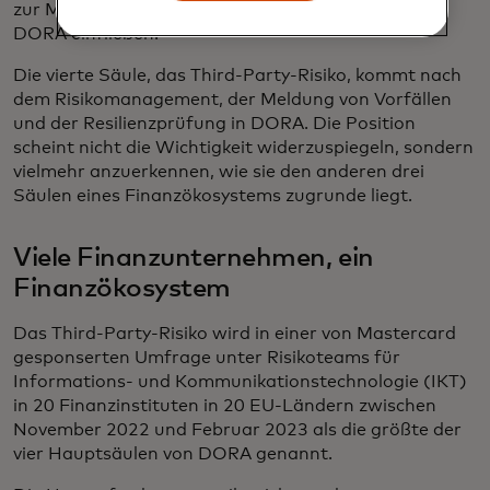
zur Meldung von Vorfällen für die dritte Säule von
DORA einfließen.
Die vierte Säule, das Third-Party-Risiko, kommt nach
dem Risikomanagement, der Meldung von Vorfällen
und der Resilienzprüfung in DORA. Die Position
scheint nicht die Wichtigkeit widerzuspiegeln, sondern
vielmehr anzuerkennen, wie sie den anderen drei
Säulen eines Finanzökosystems zugrunde liegt.
Viele Finanzunternehmen, ein
Finanzökosystem
Das Third-Party-Risiko wird in einer von Mastercard
gesponserten Umfrage unter Risikoteams für
Informations- und Kommunikationstechnologie (IKT)
in 20 Finanzinstituten in 20 EU-Ländern zwischen
November 2022 und Februar 2023 als die größte der
vier Hauptsäulen von DORA genannt.