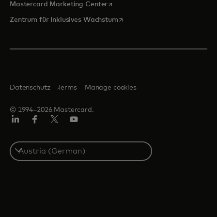
wird in einer neuen Registerkarte
Mastercard Marketing Center
wird in einer neuen Registerka
Zentrum für Inklusives Wachstum
Datenschutz
Terms
Manage cookies
© 1994–2026 Mastercard.
Linkedin
Facebook
Twitter/X
Youtube
Select
a
country