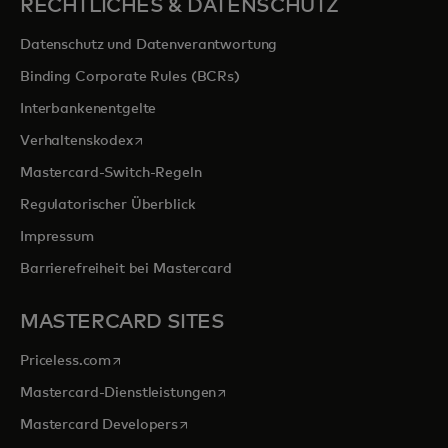
RECHTLICHES & DATENSCHUTZ
Datenschutz und Datenverantwortung
Binding Corporate Rules (BCRs)
Interbankenentgelte
wird in einer neuen Registerkarte geöffnet
Verhaltenskodex
Mastercard-Switch-Regeln
Regulatorischer Überblick
Impressum
Barrierefreiheit bei Mastercard
MASTERCARD SITES
wird in einer neuen Registerkarte geöffnet
Priceless.com
wird in einer neuen Registerkarte 
Mastercard-Dienstleistungen
wird in einer neuen Registerkarte geöff
Mastercard Developers