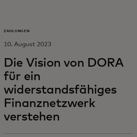
Für Sie
Für Unternehmen
ZAHLUNGEN
10. August 2023
Für die Welt
Die Vision von DORA
Für Innovatoren
für ein
widerstandsfähiges
Neuigkeiten und Trends
Finanznetzwerk
verstehen