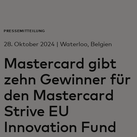
Für Sie
Für Unternehmen
PRESSEMITTEILUNG
28. Oktober 2024 | Waterloo, Belgien
Für die Welt
Mastercard gibt
Für Innovatoren
zehn Gewinner für
Neuigkeiten und Trends
den Mastercard
Strive EU
Innovation Fund