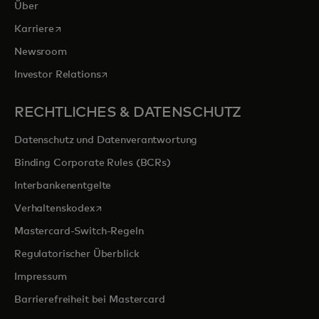
Über
wird in einer neuen Registerkarte geöffnet
Karriere
Newsroom
wird in einer neuen Registerkarte geöffnet
Investor Relations
RECHTLICHES & DATENSCHUTZ
Datenschutz und Datenverantwortung
Binding Corporate Rules (BCRs)
Interbankenentgelte
wird in einer neuen Registerkarte geöffnet
Verhaltenskodex
Mastercard-Switch-Regeln
Regulatorischer Überblick
Impressum
Barrierefreiheit bei Mastercard