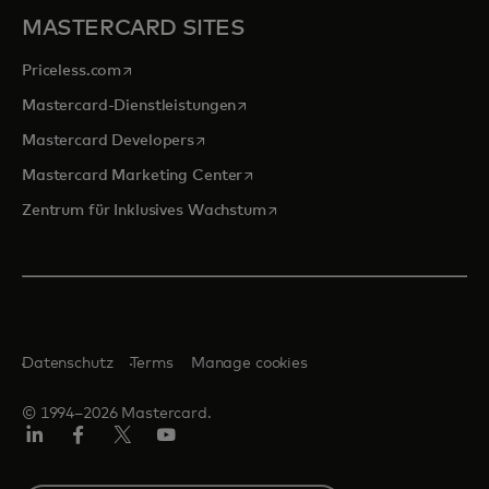
MASTERCARD SITES
wird in einer neuen Registerkarte geöffnet
Priceless.com
wird in einer neuen Registerkarte 
Mastercard-Dienstleistungen
wird in einer neuen Registerkarte geöff
Mastercard Developers
wird in einer neuen Registerkarte
Mastercard Marketing Center
wird in einer neuen Registerka
Zentrum für Inklusives Wachstum
Datenschutz
Terms
Manage cookies
© 1994–2026 Mastercard.
Linkedin
Facebook
Twitter/X
Youtube