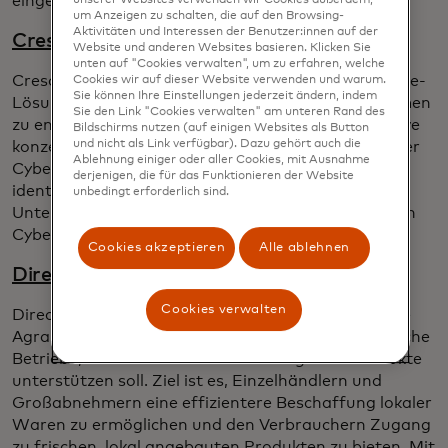
eingeschränkt sind.
um Anzeigen zu schalten, die auf den Browsing-
Aktivitäten und Interessen der Benutzer:innen auf der
Cresco Cybersecurity
, Belgien
Website und anderen Websites basieren. Klicken Sie
unten auf "Cookies verwalten", um zu erfahren, welche
Cresco Cybersecurity zielt darauf ab, eine All-in-One-
Cookies wir auf dieser Website verwenden und warum.
Sie können Ihre Einstellungen jederzeit ändern, indem
Lösung für Penetrationstests für kleine Unternehmen
Sie den Link "Cookies verwalten" am unteren Rand des
zu entwickeln. Das Programm mit Mastercard Strive
Bildschirms nutzen (auf einigen Websites als Button
und nicht als Link verfügbar). Dazu gehört auch die
konzentriert sich auf die Bereitstellung umfassender
Ablehnung einiger oder aller Cookies, mit Ausnahme
Cybersicherheitsdienste, um Schwachstellen zu
derjenigen, die für das Funktionieren der Website
identifizieren und zu beheben, die für kleine
unbedingt erforderlich sind.
Unternehmen spezifisch sind, und um das Risiko von
Cyberbedrohungen zu verringern.
Cookies akzeptieren
Alle ablehnen
Direct Market
, Frankreich
Cookies verwalten
Direct Market ist ein digitaler Marktplatz, der kleine
Agrarunternehmen, insbesondere landwirtschaftliche
Betriebe, bei der lokalen Vermarktung ihrer Produkte
unterstützen soll. Ziel ist es, Einzelhändlern und
Großabnehmern eine effizientere Beschaffung lokaler
Waren zu ermöglichen und den Verbrauchern Zugang
zu frischen, lokal angebauten Produkten zu bieten. Mit