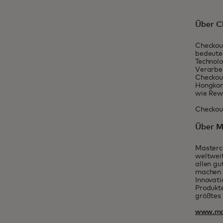
Über C
Checkout
bedeute
Technolo
Verarbe
Checkout
Hongkon
wie Rew
Checkou
Über M
Masterca
weltweit
allen gu
machen T
Innovati
Produkte
größtes 
www.ma