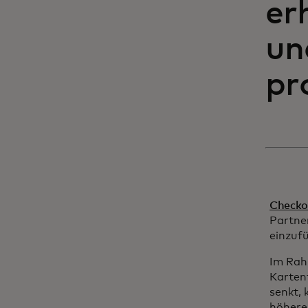
er
un
pro
Checko
Partne
einzuf
Im Ra
Karten
senkt,
höheren