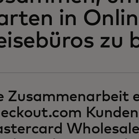
arten in Onlin
eisebüros zu 
e Zusammenarbeit e
eckout.com Kunden
stercard Wholesal