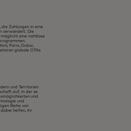
 die Zahlungen in eine
 verwandelt. Die
ermöglicht eine nahtlose
enprogrammen.
rk, Paris, Dubai,
gehören globale OTAs
dern und Territorien
haft auf, in der es
ngsmöglichkeiten und
chnologie und
tigen Reihe von
abei helfen, ihr