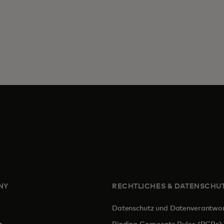
NY
RECHTLICHES & DATENSCHU
Datenschutz und Datenverantwo
ird in einer neuen Registerkarte geöffnet