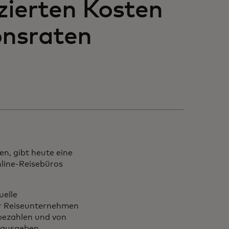
zierten Kosten
onsraten
en, gibt heute eine
nline-Reisebüros
uelle
ür Reiseunternehmen
bezahlen und von
n ausgeben.