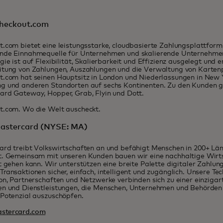
heckout.com
.com bietet eine leistungsstarke, cloudbasierte Zahlungsplattform,
nde Einnahmequelle für Unternehmen und skalierende Unternehmen
gie ist auf Flexibilität, Skalierbarkeit und Effizienz ausgelegt und 
itung von Zahlungen, Auszahlungen und die Verwaltung von Kart
.com hat seinen Hauptsitz in London und Niederlassungen in New Yo
g und anderen Standorten auf sechs Kontinenten. Zu den Kunden 
ard Gateway, Hopper, Grab, Flyin und Dott.
t.com. Wo die Welt auscheckt.
astercard (NYSE: MA)
rd treibt Volkswirtschaften an und befähigt Menschen in 200+ Län
. Gemeinsam mit unseren Kunden bauen wir eine nachhaltige Wirtsc
t gehen kann. Wir unterstützen eine breite Palette digitaler Zahlu
ransaktionen sicher, einfach, intelligent und zugänglich. Unsere Te
on, Partnerschaften und Netzwerke verbinden sich zu einer einzigar
n und Dienstleistungen, die Menschen, Unternehmen und Behörden d
Potenzial auszuschöpfen.
stercard.com