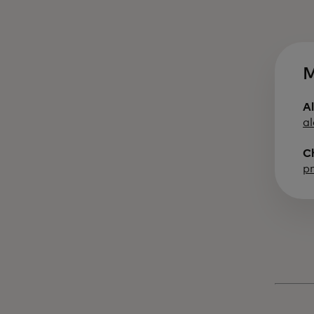
M
A
a
C
p