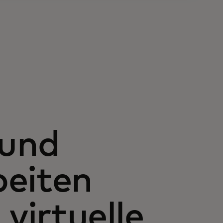
 und
beiten
irtuelle