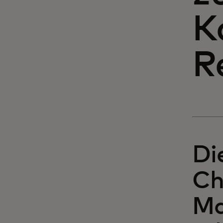
K
R
Di
Ch
Ma