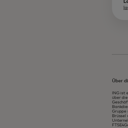
L
l
Über d
ING ist 
über die
Geschäft
Bankdien
Gruppe 
Brüssel 
Unterneh
FTSE4Go