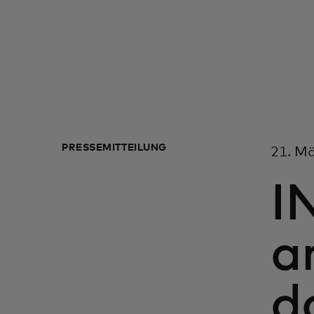
PRESSEMITTEILUNG
21. Mä
I
a
d