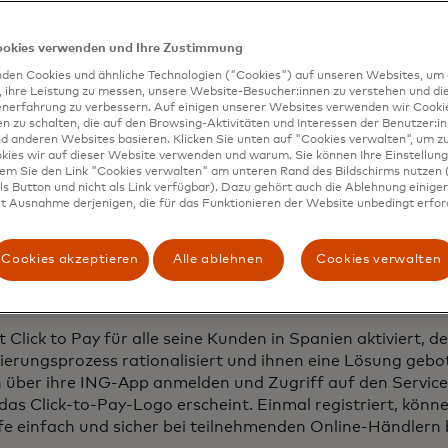
ookies verwenden und Ihre Zustimmung
den Cookies und ähnliche Technologien ("Cookies") auf unseren Websites, um 
, ihre Leistung zu messen, unsere Website-Besucher:innen zu verstehen und di
enerfahrung zu verbessern. Auf einigen unserer Websites verwenden wir Cook
 zu schalten, die auf den Browsing-Aktivitäten und Interessen der Benutzer:in
d anderen Websites basieren. Klicken Sie unten auf "Cookies verwalten", um zu
kies wir auf dieser Website verwenden und warum. Sie können Ihre Einstellung
dem Sie den Link "Cookies verwalten" am unteren Rand des Bildschirms nutzen (
s Button und nicht als Link verfügbar). Dazu gehört auch die Ablehnung einiger 
t Ausnahme derjenigen, die für das Funktionieren der Website unbedingt erford
Cookies akzeptieren
Alle ablehnen
Cookies verwalten
 Click to Pay für alle seine Kunden in Spanien aktiviert, d
ierungsprozess rationalisiert und ihnen eine Lösung gebote
h über ihre ING-App anmelden und Zugriff auf den Servic
as Click-to-Pay-Logo erscheint. Einmal registriert, könn
fe einfach und sicher bei teilnehmenden Online-Händlern 