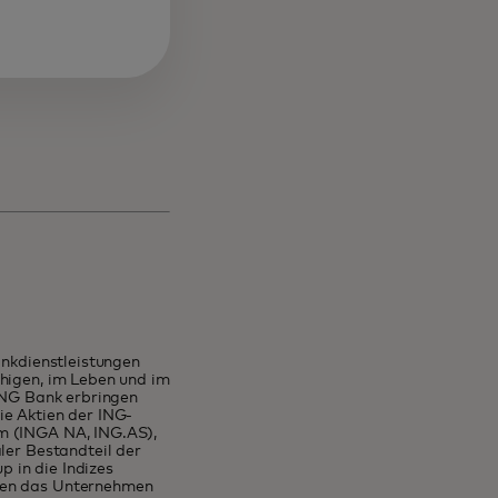
ankdienstleistungen
ähigen, im Leben und im
 ING Bank erbringen
ie Aktien der ING-
am (INGA NA, ING.AS),
ler Bestandteil der
 in die Indizes
enen das Unternehmen