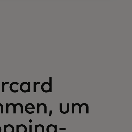
rcard
mmen, um
opping-