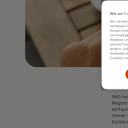
Wie wir C
Wir verwen
verbessern
Nutzer:inn
um Anzeigen
Website un
welche Coo
ändern, in
Websites al
Cookies, mi
ING hat
Registr
einfac
immer d
Einkäu