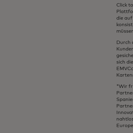
Click t
Plattfo
die auf
konsis
müssen,
Durch 
Kunden 
gesiche
sich d
EMVCo-
Karten
"Wir f
Partne
Spanie
Partne
Innova
nahtlos
Europe