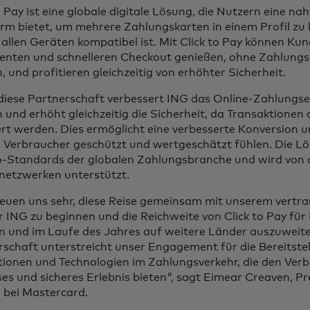
o Pay ist eine globale digitale Lösung, die Nutzern eine na
rm bietet, um mehrere Zahlungskarten in einem Profil zu 
 allen Geräten kompatibel ist. Mit Click to Pay können Ku
tenten und schnelleren Checkout genießen, ohne Zahlung
 und profitieren gleichzeitig von erhöhter Sicherheit.
diese Partnerschaft verbessert ING das Online-Zahlungser
und erhöht gleichzeitig die Sicherheit, da Transaktionen
rt werden. Dies ermöglicht eine verbesserte Konversion und
ie Verbraucher geschützt und wertgeschätzt fühlen. Die Lö
Standards der globalen Zahlungsbranche und wird von a
netzwerken unterstützt.
reuen uns sehr, diese Reise gemeinsam mit unserem vert
r ING zu beginnen und die Reichweite von Click to Pay fü
n und im Laufe des Jahres auf weitere Länder auszuweite
rschaft unterstreicht unser Engagement für die Bereitste
tionen und Technologien im Zahlungsverkehr, die den Verb
es und sicheres Erlebnis bieten", sagt Eimear Creaven, P
 bei Mastercard.