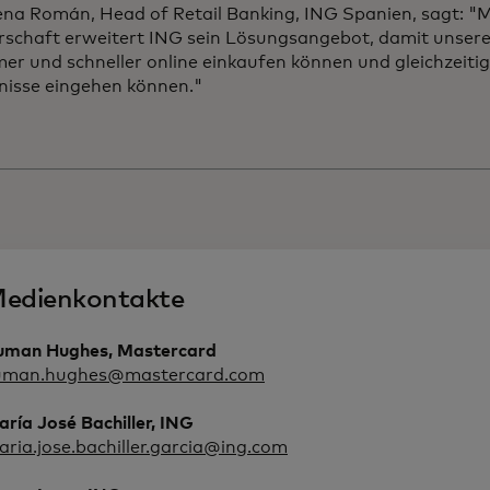
na Román, Head of Retail Banking, ING Spanien, sagt: "M
rschaft erweitert ING sein Lösungsangebot, damit unsere
r und schneller online einkaufen können und gleichzeitig 
nisse eingehen können."
edienkontakte
uman Hughes, Mastercard
uman.hughes@mastercard.com
ría José Bachiller, ING
ria.jose.bachiller.garcia@ing.com