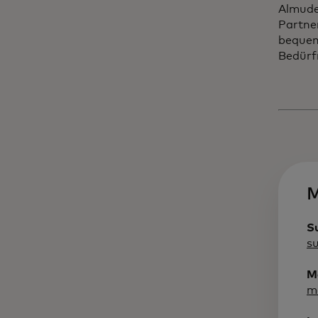
Almude
Partne
bequeme
Bedürf
M
S
s
Ma
ma