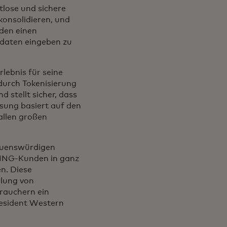
htlose und sichere
konsolidieren, und
nden einen
sdaten eingeben zu
lebnis für seine
 durch Tokenisierung
 stellt sicher, dass
sung basiert auf den
llen großen
rauenswürdigen
r ING-Kunden in ganz
n. Diese
llung von
rauchern ein
resident Western