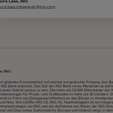
aura Laso, ING
aura.laso.meseguer@ing.com
ie ING
ein globales Finanzinstitut mit starker europäischer Präsenz, das B
 ING Bank anbietet. Das Ziel der ING Bank ist es, Menschen zu bef
 einen Schritt voraus zu sein. Die mehr als 52.000 Mitarbeiter der
stleistungen für Privat- und Großkunden in mehr als 40 Ländern. D
sind (in Form von Einlagenzertifikaten) an den Börsen in Amsterd
und New York (ADRs: ING US, ING. N). Nachhaltigkeit ist ein integra
mensstrategie von ING, wie die Aufnahme von Aktien der ING Group
od und Dow Jones Sustainability (Europa und Global) zeigt, in d