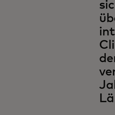
si
üb
in
Cl
de
ve
Ja
Lä