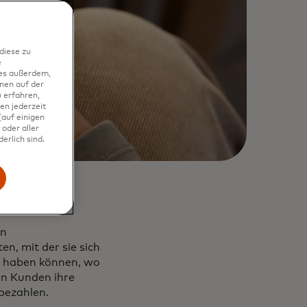
diese zu
e
ies außerdem,
nen auf der
 erfahren,
en jederzeit
auf einigen
oder aller
erlich sind.
en
n, mit der sie sich
e haben können, wo
en Kunden ihre
bezahlen.