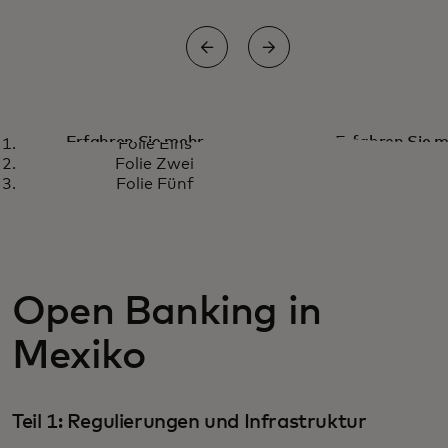
Zielgerichtet &
Vier europäi
Erfahren Sie mehr
Erfahren Sie 
Folie Eins
profitabel:
Ansätze zu
Folie Zwei
Folie Fünf
Finanzielle Inklusion
Banking
durch Open Banking
weltweit
Open Banking in
Mexiko
Teil 1: Regulierungen und Infrastruktur