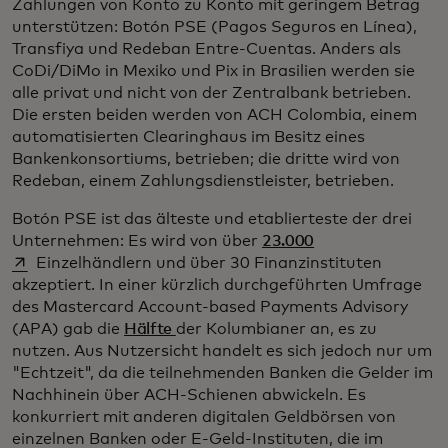
Zahlungen von Konto zu Konto mit geringem Betrag
unterstützen: Botón PSE (Pagos Seguros en Línea),
Transfiya und Redeban Entre-Cuentas. Anders als
CoDi/DiMo in Mexiko und Pix in Brasilien werden sie
alle privat und nicht von der Zentralbank betrieben.
Die ersten beiden werden von ACH Colombia, einem
automatisierten Clearinghaus im Besitz eines
Bankenkonsortiums, betrieben; die dritte wird von
Redeban, einem Zahlungsdienstleister, betrieben.
Botón PSE ist das älteste und etablierteste der drei
wird in einer neu
Unternehmen: Es wird von über
23.000
Einzelhändlern und über 30 Finanzinstituten
akzeptiert. In einer kürzlich durchgeführten Umfrage
des Mastercard Account-based Payments Advisory
(APA) gab die
Hälfte
der Kolumbianer an, es zu
nutzen. Aus Nutzersicht handelt es sich jedoch nur um
"Echtzeit", da die teilnehmenden Banken die Gelder im
Nachhinein über ACH-Schienen abwickeln. Es
konkurriert mit anderen digitalen Geldbörsen von
einzelnen Banken oder E-Geld-Instituten, die im