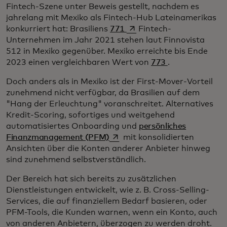
Fintech-Szene unter Beweis gestellt, nachdem es
jahrelang mit Mexiko als Fintech-Hub Lateinamerikas
wird in einer neuen Regist
konkurriert hat: Brasiliens
771
Fintech-
Unternehmen im Jahr 2021 stehen laut Finnovista
512 in Mexiko gegenüber. Mexiko erreichte bis Ende
2023 einen vergleichbaren Wert von
773
.
Doch anders als in Mexiko ist der First-Mover-Vorteil
zunehmend nicht verfügbar, da Brasilien auf dem
"Hang der Erleuchtung" voranschreitet. Alternatives
Kredit-Scoring, sofortiges und weitgehend
automatisiertes Onboarding und
persönliches
wird in einer neuen Registerka
Finanzmanagement (PFM)
mit konsolidierten
Ansichten über die Konten anderer Anbieter hinweg
sind zunehmend selbstverständlich.
Der Bereich hat sich bereits zu zusätzlichen
Dienstleistungen entwickelt, wie z. B. Cross-Selling-
Services, die auf finanziellem Bedarf basieren, oder
PFM-Tools, die Kunden warnen, wenn ein Konto, auch
von anderen Anbietern, überzogen zu werden droht.