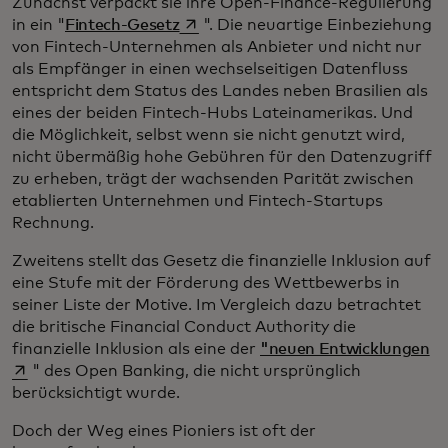
Zunächst verpackt sie ihre Open-Finance-Regulierung
wird in einer neuen Registerkarte g
in ein "
Fintech-Gesetz
". Die neuartige Einbeziehung
von Fintech-Unternehmen als Anbieter und nicht nur
als Empfänger in einen wechselseitigen Datenfluss
entspricht dem Status des Landes neben Brasilien als
eines der beiden Fintech-Hubs Lateinamerikas. Und
die Möglichkeit, selbst wenn sie nicht genutzt wird,
nicht übermäßig hohe Gebühren für den Datenzugriff
zu erheben, trägt der wachsenden Parität zwischen
etablierten Unternehmen und Fintech-Startups
Rechnung.
Zweitens stellt das Gesetz die finanzielle Inklusion auf
eine Stufe mit der Förderung des Wettbewerbs in
seiner Liste der Motive. Im Vergleich dazu betrachtet
die britische Financial Conduct Authority die
wi
finanzielle Inklusion als eine der
"neuen Entwicklungen
" des Open Banking, die nicht ursprünglich
berücksichtigt wurde.
Doch der Weg eines Pioniers ist oft der