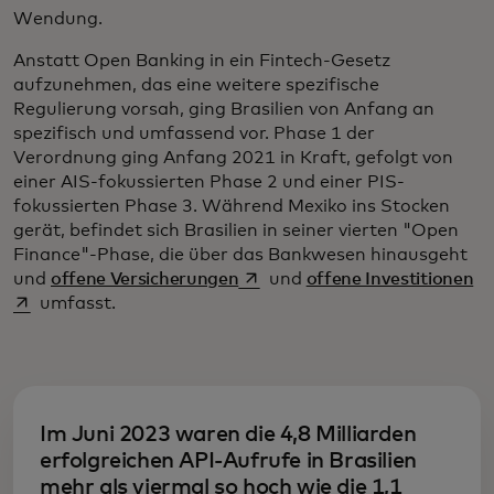
Wendung.
Anstatt Open Banking in ein Fintech-Gesetz
aufzunehmen, das eine weitere spezifische
Regulierung vorsah, ging Brasilien von Anfang an
spezifisch und umfassend vor. Phase 1 der
Verordnung ging Anfang 2021 in Kraft, gefolgt von
einer AIS-fokussierten Phase 2 und einer PIS-
fokussierten Phase 3. Während Mexiko ins Stocken
gerät, befindet sich Brasilien in seiner vierten "Open
Finance"-Phase, die über das Bankwesen hinausgeht
wird in einer neuen Registerka
wi
und
offene Versicherungen
und
offene Investitionen
umfasst.
Im Juni 2023 waren die 4,8 Milliarden
erfolgreichen API-Aufrufe in Brasilien
mehr als viermal so hoch wie die 1,1