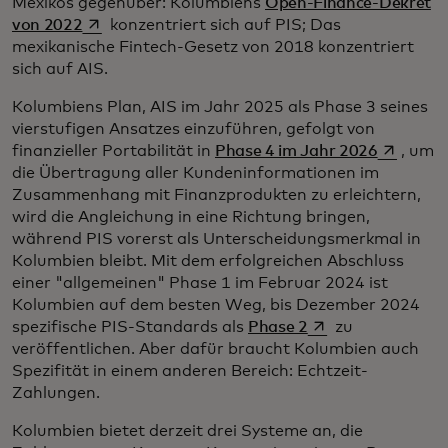
Mexikos gegenüber: Kolumbiens
Open-Finance-Dekret
wird in einer neuen Registerkarte geöffnet
von 2022
konzentriert sich auf PIS; Das
mexikanische Fintech-Gesetz von 2018 konzentriert
sich auf AIS.
Kolumbiens Plan, AIS im Jahr 2025 als Phase 3 seines
vierstufigen Ansatzes einzuführen, gefolgt von
wird in e
finanzieller Portabilität in
Phase 4 im Jahr 2026
, um
die Übertragung aller Kundeninformationen im
Zusammenhang mit Finanzprodukten zu erleichtern,
wird die Angleichung in eine Richtung bringen,
während PIS vorerst als Unterscheidungsmerkmal in
Kolumbien bleibt. Mit dem erfolgreichen Abschluss
einer "allgemeinen" Phase 1 im Februar 2024 ist
Kolumbien auf dem besten Weg, bis Dezember 2024
wird in einer neue
spezifische PIS-Standards als
Phase 2
zu
veröffentlichen. Aber dafür braucht Kolumbien auch
Spezifität in einem anderen Bereich: Echtzeit-
Zahlungen.
Kolumbien bietet derzeit drei Systeme an, die