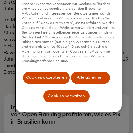
wird in einer neue
ersten
Sekundärbestimmungen für AIS
aus dem
unserer Websites verwenden wir Cookies außerdem,
Jahr 2020 begleitet.
um Anzeigen zu schalten, die auf den Browsing-
Aktivitäten und Interessen der Benutzer:innen auf der
Website und anderen Websites basieren. Klicken Sie
Im Moment kann SPEI in Mexiko nicht von Open
unten auf "Cookies verwalten", um zu erfahren, welche
Banking profitieren, wie es Pix in Brasilien kann. Die
Cookies wir auf dieser Website verwenden und warum.
Situation an sich ist nicht der Grund für die bisher
Sie können Ihre Einstellungen jederzeit ändern, indem
Sie den Link "Cookies verwalten" am unteren Rand des
schwache Akzeptanz von CoDi, aber sie verheißt
Bildschirms nutzen (auf einigen Websites als Button
wird in einer neuen Regist
nichts Gutes. Nur
1,6 Millionen
Konten bei einer
und nicht als Link verfügbar). Dazu gehört auch die
Ablehnung einiger oder aller Cookies, mit Ausnahme
Bevölkerung von fast 128 Millionen haben in den vier
derjenigen, die für das Funktionieren der Website
Jahren seit der Einführung von CoDi im Oktober 2019
unbedingt erforderlich sind.
mindestens eine Zahlung mit CoDi getätigt, so die
Daten der Zentralbank.
Cookies akzeptieren
Alle ablehnen
Cookies verwalten
Im Moment kann SPEI in Mexiko nicht
von Open Banking profitieren, wie es Pix
in Brasilien kann.