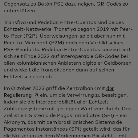
Gegensatz zu Botón PSE dazu neigen, QR-Codes zu
unterstützen.
Transfiya und Redeban Entre-Cuentas sind beides
Echtzeit-Netzwerke. Transfiya begann 2019 mit Peer-
to-Peer (P2P)-Überweisungen, spielt aber nun mit
Peer-to-Merchant (P2M) nach dem Vorbild seines
PSE-Pendants. Redeban Entre-Cuentas konzentriert
sich seit Ende 2022 auf interoperable QR-Codes bei
allen kolumbianischen Anbietern digitaler Geldbörsen
und wickelt die Transaktionen dann auf seinen
Echtzeitschienen ab.
Im Oktober 2023 griff die Zentralbank mit
der
wird in einer neuen Registerkarte geöffnet
Regulierung
ein, um die Verwirrung zu beseitigen,
indem sie die Interoperabilität aller Echtzeit-
Zahlungssysteme mit geringem Wert vorschrieb. Das
Ziel ist ein Sistema de Pagos Inmediatos (SPI) – ein
Akronym, das mit dem brasilianischen Sistema de
Pagamentos Instantâneos (SPI) geteilt wird, das für
die Nutzer unter dem Markennamen Pix steht – mit