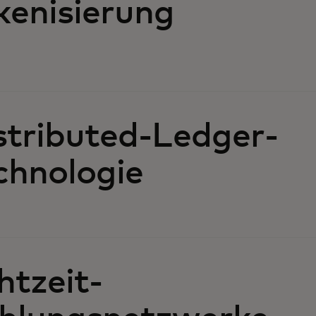
kenisierung
stributed-Ledger-
chnologie
htzeit-