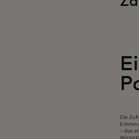
Za
E
P
Die Zuf
Existen
– das s
Wirtsch