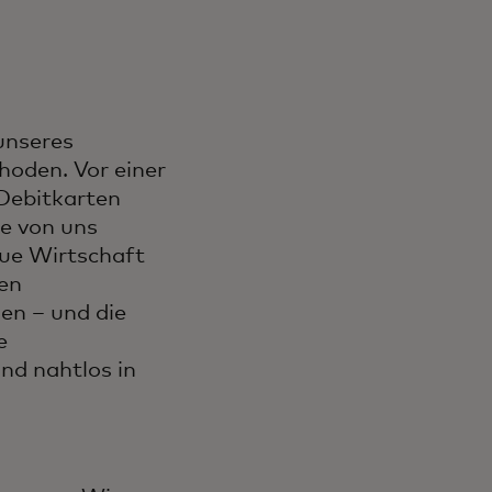
unseres
oden. Vor einer
Debitkarten
e von uns
ue Wirtschaft
uen
en – und die
e
nd nahtlos in