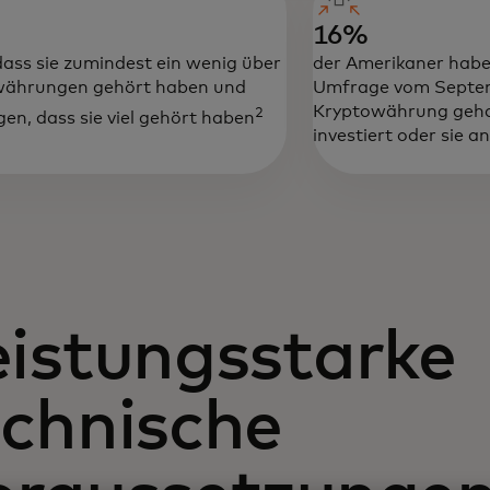
16%
dass sie zumindest ein wenig über
der Amerikaner haben
währungen gehört haben und
Umfrage vom Septem
Kryptowährung gehan
2
en, dass sie viel gehört haben
investiert oder sie 
eistungsstarke
echnische