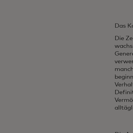
Das Ko
Die Ze
wachse
Genera
verwen
manch
beginn
Verhal
Defini
Vermög
alltäg