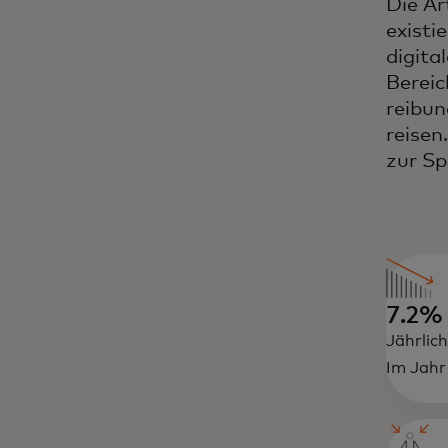
Die Ar
existi
digita
Bereic
reibun
reisen
zur Sp
7.2%
Jährlic
Im Jahr