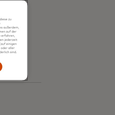
n
diese zu
e
ies außerdem,
nen auf der
 erfahren,
en jederzeit
auf einigen
ls
oder aller
erlich sind.