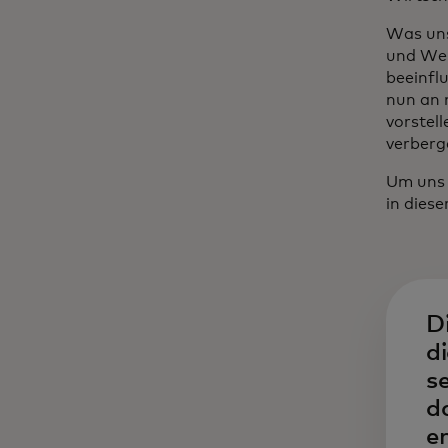
Was uns
und Wei
beeinfl
nun an 
vorstell
verberg
Um uns 
in diese
D
d
s
d
e