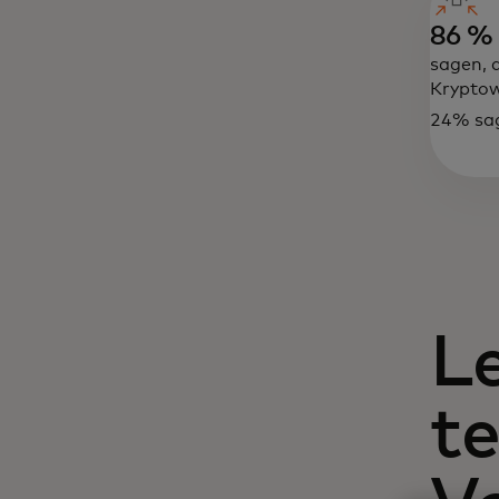
86 %
sagen, 
Krypto
24% sag
L
t