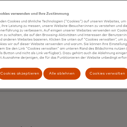
oraussetzunge
imulieren diese
ookies verwenden und Ihre Zustimmung
den Cookies und ähnliche Technologien ("Cookies") auf unseren Websites, um 
, ihre Leistung zu messen, unsere Website-Besucher:innen zu verstehen und di
enerfahrung zu verbessern. Auf einigen unserer Websites verwenden wir Cook
volutionäre
 zu schalten, die auf den Browsing-Aktivitäten und Interessen der Benutzer:in
d anderen Websites basieren. Klicken Sie unten auf "Cookies verwalten", um zu
kies wir auf dieser Website verwenden und warum. Sie können Ihre Einstellung
dem Sie den Link "Cookies verwalten" am unteren Rand des Bildschirms nutzen (
ynamik ebenfal
s Button und nicht als Link verfügbar). Dazu gehört auch die Ablehnung einiger 
t Ausnahme derjenigen, die für das Funktionieren der Website unbedingt erford
Cookies akzeptieren
Alle ablehnen
Cookies verwalten