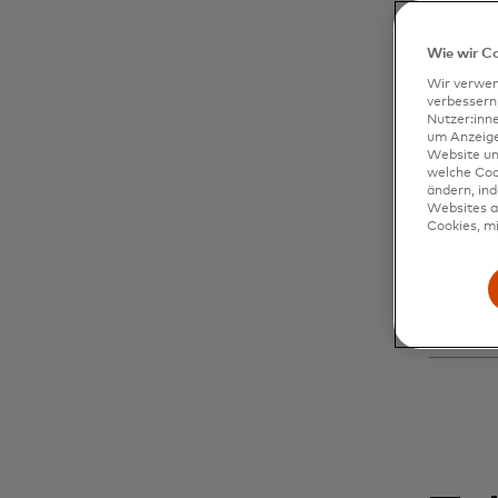
V
st
Wie wir C
Wir verwen
verbessern
Nutzer:inn
e
um Anzeigen
Website un
welche Coo
ändern, in
D
Websites al
Cookies, mi