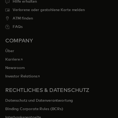
Hilfe erhalten
Verlorene oder gestohlene Karte melden
ATM finden
FAQs
COMPANY
Über
wird in einer neuen Registerkarte geöffnet
Karriere
Newsroom
wird in einer neuen Registerkarte geöffnet
Investor Relations
RECHTLICHES & DATENSCHUTZ
Datenschutz und Datenverantwortung
Binding Corporate Rules (BCRs)
Interbankenentgelte