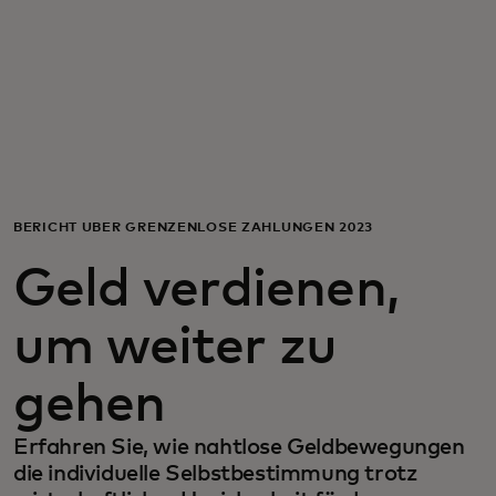
Für Sie
Für Unternehmen
Für die Welt
BERICHT ÜBER GRENZENLOSE ZAHLUNGEN 2023
Für Innovatoren
Geld verdienen,
Neuigkeiten und Trends
um weiter zu
gehen
Erfahren Sie, wie nahtlose Geldbewegungen
die individuelle Selbstbestimmung trotz