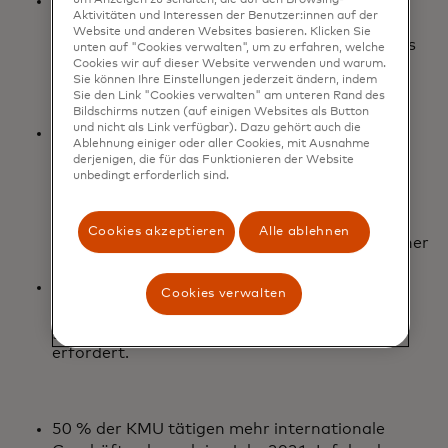
Betrug ist nach wie vor ein Hauptanliegen der
Aktivitäten und Interessen der Benutzer:innen auf der
Verbraucher bei grenzüberschreitenden
Website und anderen Websites basieren. Klicken Sie
Zahlungen, da 4 von 10 der Meinung sind, dass
unten auf "Cookies verwalten", um zu erfahren, welche
Cookies wir auf dieser Website verwenden und warum.
sie eher Opfer von Betrug bei einer
Sie können Ihre Einstellungen jederzeit ändern, indem
grenzüberschreitenden Zahlung als bei einer
Sie den Link "Cookies verwalten" am unteren Rand des
inländischen Zahlung werden.
Bildschirms nutzen (auf einigen Websites als Button
und nicht als Link verfügbar). Dazu gehört auch die
Verspätete oder fehlgeschlagene
Ablehnung einiger oder aller Cookies, mit Ausnahme
grenzüberschreitende Zahlungen wirken sich
derjenigen, die für das Funktionieren der Website
unmittelbar und längerfristig negativ auf das
unbedingt erforderlich sind.
Wohlergehen der Verbraucher aus. 76 %
konnten sich aufgrund einer
Cookies akzeptieren
Alle ablehnen
verspäteten/fehlgeschlagenen Zahlung in keiner
Weise selbst versorgen.
KMU sind zunehmend global aufgestellt, was
Cookies verwalten
einen Bedarf an schnellen und sicheren
grenzüberschreitenden Zahlungslösungen
erfordert.
50 % der KMU tätigen mehr internationale