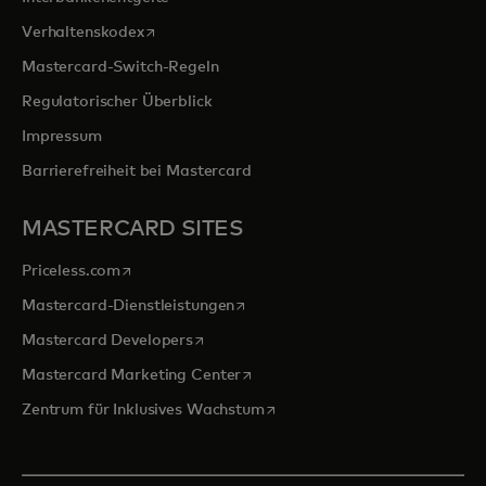
wird in einer neuen Registerkarte geöffnet
Verhaltenskodex
Mastercard-Switch-Regeln
Regulatorischer Überblick
Impressum
Barrierefreiheit bei Mastercard
MASTERCARD SITES
wird in einer neuen Registerkarte geöffnet
Priceless.com
wird in einer neuen Registerkarte 
Mastercard-Dienstleistungen
wird in einer neuen Registerkarte geöff
Mastercard Developers
wird in einer neuen Registerkarte
Mastercard Marketing Center
wird in einer neuen Registerka
Zentrum für Inklusives Wachstum