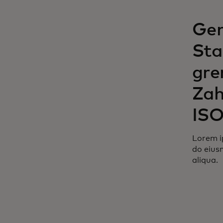
Gem
Sta
gre
Zah
ISO
Lorem ip
do eius
aliqua.