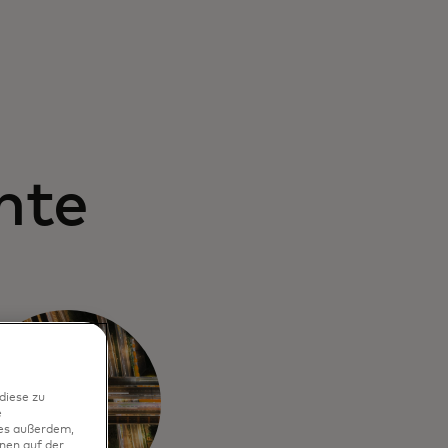
hte
diese zu
e
ies außerdem,
nen auf der