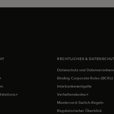
NY
RECHTLICHES & DATENSCHU
Datenschutz und Datenverantwo
ird in einer neuen Registerkarte geöffnet
Binding Corporate Rules (BCRs)
om
Interbankenentgelte
wird in einer neuen Registerkarte geöffnet
wird in einer ne
Relations
Verhaltenskodex
Mastercard-Switch-Regeln
Regulatorischer Überblick