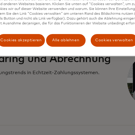
d anderen Websites basieren. Klicken Sie unten auf "Cookies verwalten", um zu
kies wir auf dieser Website verwenden und warum. Sie können Ihre Einstellung
dem Sie den Link "Cookies verwalten" am unteren Rand des Bildschirms nutzen (
s Button und nicht als Link verfügbar). Dazu gehört auch die Ablehnung einiger 
t Ausnahme derjenigen, die für das Funktionieren der Website unbedingt erford
Cookies akzeptieren
Alle ablehnen
Cookies verwalten
aring und Abrechnung
ungstrends in Echtzeit-Zahlungssystemen.