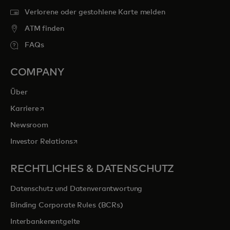
Verlorene oder gestohlene Karte melden
ATM finden
FAQs
COMPANY
Über
wird in einer neuen Registerkarte geöffnet
Karriere
Newsroom
wird in einer neuen Registerkarte geöffnet
Investor Relations
RECHTLICHES & DATENSCHUTZ
Datenschutz und Datenverantwortung
Binding Corporate Rules (BCRs)
Interbankenentgelte