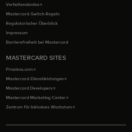
wird in einer neuen Registerkarte geöffnet
Verhaltenskodex
Mastercard-Switch-Regeln
Regulatorischer Überblick
Impressum
Barrierefreiheit bei Mastercard
MASTERCARD SITES
wird in einer neuen Registerkarte geöffnet
Priceless.com
wird in einer neuen Registerkarte 
Mastercard-Dienstleistungen
wird in einer neuen Registerkarte geöff
Mastercard Developers
wird in einer neuen Registerkarte
Mastercard Marketing Center
wird in einer neuen Registerka
Zentrum für Inklusives Wachstum