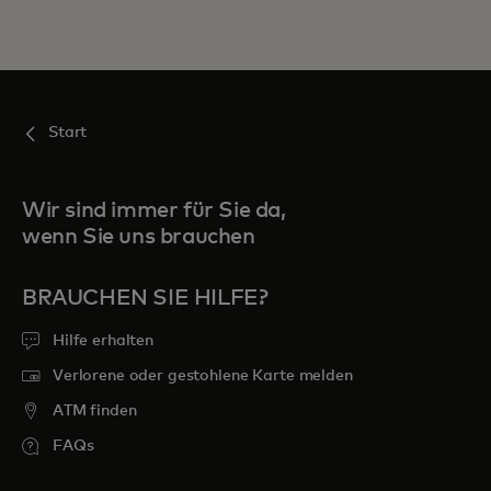
Für Sie
Für Unternehmen
Start
Für die Welt
Wir sind immer für Sie da,
wenn Sie uns brauchen
Für Innovatoren
BRAUCHEN SIE HILFE?
Neuigkeiten und Trends
Hilfe erhalten
Verlorene oder gestohlene Karte melden
ATM finden
FAQs