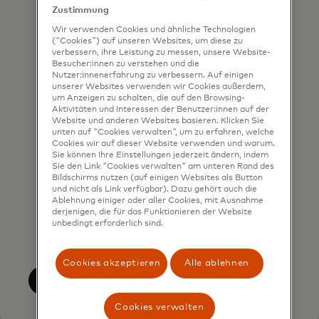
contacted by Mastercard for such
Zustimmung
marketing purposes by phone. I
Wir verwenden Cookies und ähnliche Technologien
("Cookies") auf unseren Websites, um diese zu
understand that I am free to
verbessern, ihre Leistung zu messen, unsere Website-
Besucher:innen zu verstehen und die
withdraw my consent at any time,
Nutzer:innenerfahrung zu verbessern. Auf einigen
free of charge, using the opt-out
unserer Websites verwenden wir Cookies außerdem,
um Anzeigen zu schalten, die auf den Browsing-
link provided in each email.
Aktivitäten und Interessen der Benutzer:innen auf der
Website und anderen Websites basieren. Klicken Sie
I acknowledge that my personal
unten auf "Cookies verwalten", um zu erfahren, welche
Cookies wir auf dieser Website verwenden und warum.
data will be processed in
Sie können Ihre Einstellungen jederzeit ändern, indem
Sie den Link "Cookies verwalten" am unteren Rand des
accordance with
Bildschirms nutzen (auf einigen Websites als Button
Mastercard’s
Global Privacy Notice
.
und nicht als Link verfügbar). Dazu gehört auch die
Ablehnung einiger oder aller Cookies, mit Ausnahme
By submitting this form, I also
derjenigen, die für das Funktionieren der Website
unbedingt erforderlich sind.
confirm that I have read and agree
to the Mastercard
Terms of Use
.
Cookies akzeptieren
Alle ablehnen
Einreichen
Cookies verwalten