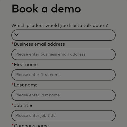
Book a demo
Which product would you like to talk about?
Filtering
*
Business email address
will
be
applied
*
First name
after
3
characters.
*
Last name
*
Job title
*
Company name