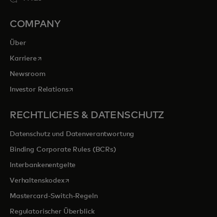
COMPANY
Über
wird in einer neuen Registerkarte geöffnet
Karriere
Newsroom
wird in einer neuen Registerkarte geöffnet
Investor Relations
RECHTLICHES & DATENSCHUTZ
Datenschutz und Datenverantwortung
Binding Corporate Rules (BCRs)
Interbankenentgelte
wird in einer neuen Registerkarte geöffnet
Verhaltenskodex
Mastercard-Switch-Regeln
Regulatorischer Überblick