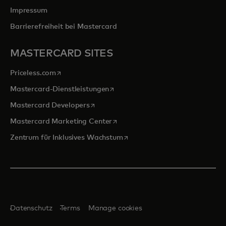
Impressum
Barrierefreiheit bei Mastercard
MASTERCARD SITES
wird in einer neuen Registerkarte geöffnet
Priceless.com
wird in einer neuen Registerkarte 
Mastercard-Dienstleistungen
wird in einer neuen Registerkarte geöff
Mastercard Developers
wird in einer neuen Registerkarte
Mastercard Marketing Center
wird in einer neuen Registerka
Zentrum für Inklusives Wachstum
Datenschutz
Terms
Manage cookies