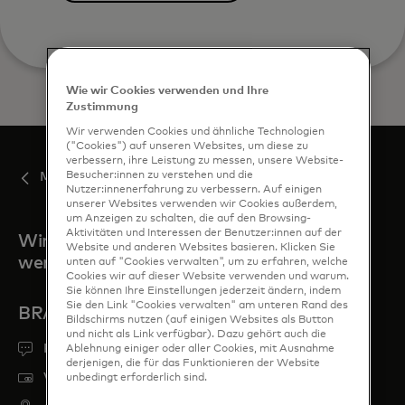
Wie wir Cookies verwenden und Ihre
Zustimmung
Wir verwenden Cookies und ähnliche Technologien
("Cookies") auf unseren Websites, um diese zu
verbessern, ihre Leistung zu messen, unsere Website-
Besucher:innen zu verstehen und die
Mastercard Move
Nutzer:innenerfahrung zu verbessern. Auf einigen
unserer Websites verwenden wir Cookies außerdem,
um Anzeigen zu schalten, die auf den Browsing-
Aktivitäten und Interessen der Benutzer:innen auf der
Wir sind immer für Sie da,
Website und anderen Websites basieren. Klicken Sie
wenn Sie uns brauchen
unten auf "Cookies verwalten", um zu erfahren, welche
Cookies wir auf dieser Website verwenden und warum.
Sie können Ihre Einstellungen jederzeit ändern, indem
Sie den Link "Cookies verwalten" am unteren Rand des
BRAUCHEN SIE HILFE?
Bildschirms nutzen (auf einigen Websites als Button
und nicht als Link verfügbar). Dazu gehört auch die
Hilfe erhalten
Ablehnung einiger oder aller Cookies, mit Ausnahme
derjenigen, die für das Funktionieren der Website
Verlorene oder gestohlene Karte melden
unbedingt erforderlich sind.