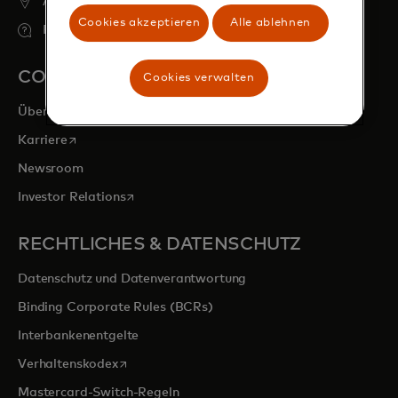
ATM finden
Cookies akzeptieren
Alle ablehnen
FAQs
COMPANY
Cookies verwalten
Über
wird in einer neuen Registerkarte geöffnet
Karriere
Newsroom
wird in einer neuen Registerkarte geöffnet
Investor Relations
RECHTLICHES & DATENSCHUTZ
Datenschutz und Datenverantwortung
Binding Corporate Rules (BCRs)
Interbankenentgelte
wird in einer neuen Registerkarte geöffnet
Verhaltenskodex
Mastercard-Switch-Regeln