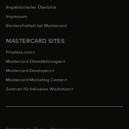
Regulatorischer Überblick
Impressum
Barrierefreiheit bei Mastercard
MASTERCARD SITES
wird in einer neuen Registerkarte geöffnet
Priceless.com
wird in einer neuen Registerkarte 
Mastercard-Dienstleistungen
wird in einer neuen Registerkarte geöff
Mastercard Developers
wird in einer neuen Registerkarte
Mastercard Marketing Center
wird in einer neuen Registerka
Zentrum für Inklusives Wachstum