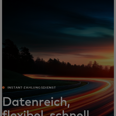
Für Sie
Für Unternehmen
Für die Welt
Für Innovatoren
Neuigkeiten und Trends
INSTANT-ZAHLUNGSDIENST
Datenreich,
flexibel, schnell.