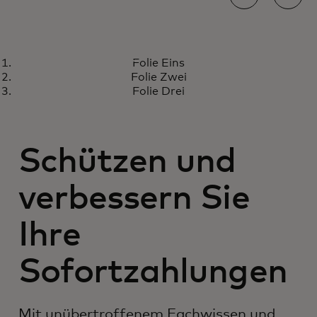
ERFOLGSGESCHICHTE
Folie Eins
Thailand in eine digitale
Mehr erfahren
Folie Zwei
Wirtschaft verwandeln
Folie Drei
Schützen und
verbessern Sie
Ihre
Sofortzahlungen
Mit unübertroffenem Fachwissen und