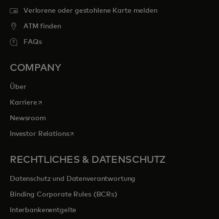
Verlorene oder gestohlene Karte melden
ATM finden
FAQs
COMPANY
Über
wird in einer neuen Registerkarte geöffnet
Karriere
Newsroom
wird in einer neuen Registerkarte geöffnet
Investor Relations
RECHTLICHES & DATENSCHUTZ
Datenschutz und Datenverantwortung
Binding Corporate Rules (BCRs)
Interbankenentgelte