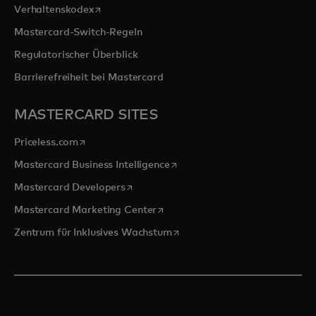
wird in einer neuen Registerkarte geöffnet
Verhaltenskodex
Mastercard-Switch-Regeln
Regulatorischer Überblick
Barrierefreiheit bei Mastercard
MASTERCARD SITES
wird in einer neuen Registerkarte geöffnet
Priceless.com
wird in einer neuen Registerka
Mastercard Business Intelligence
wird in einer neuen Registerkarte geöff
Mastercard Developers
wird in einer neuen Registerkarte
Mastercard Marketing Center
wird in einer neuen Registerka
Zentrum für Inklusives Wachstum