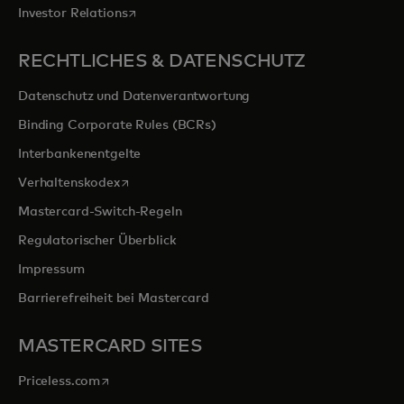
wird in einer neuen Registerkarte geöffnet
Investor Relations
RECHTLICHES & DATENSCHUTZ
Datenschutz und Datenverantwortung
Binding Corporate Rules (BCRs)
Interbankenentgelte
wird in einer neuen Registerkarte geöffnet
Verhaltenskodex
Mastercard-Switch-Regeln
Regulatorischer Überblick
Impressum
Barrierefreiheit bei Mastercard
MASTERCARD SITES
wird in einer neuen Registerkarte geöffnet
Priceless.com