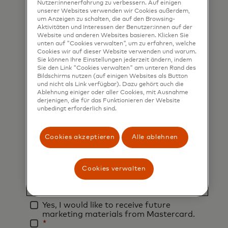
Nutzer:innenerfahrung zu verbessern. Auf einigen
unserer Websites verwenden wir Cookies außerdem,
um Anzeigen zu schalten, die auf den Browsing-
*
Last name
Aktivitäten und Interessen der Benutzer:innen auf der
Website und anderen Websites basieren. Klicken Sie
unten auf "Cookies verwalten", um zu erfahren, welche
Cookies wir auf dieser Website verwenden und warum.
*
Business email address
Sie können Ihre Einstellungen jederzeit ändern, indem
Sie den Link "Cookies verwalten" am unteren Rand des
Bildschirms nutzen (auf einigen Websites als Button
und nicht als Link verfügbar). Dazu gehört auch die
Ablehnung einiger oder aller Cookies, mit Ausnahme
*
Job title
derjenigen, die für das Funktionieren der Website
unbedingt erforderlich sind.
*
Organization Name
Cookies akzeptieren
Alle ablehnen
*
Country
Cookies verwalten
Yes, I would like to receive future
marketing materials from Mastercard.
*