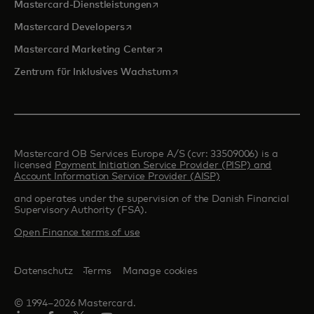
wird in einer neuen Registerkarte 
Mastercard-Dienstleistungen
wird in einer neuen Registerkarte geöff
Mastercard Developers
wird in einer neuen Registerkarte
Mastercard Marketing Center
wird in einer neuen Registerka
Zentrum für Inklusives Wachstum
Mastercard OB Services Europe A/S (cvr: 33509006) is a
licensed
Payment Initiation Service Provider (PISP) and
Account Information Service Provider (AISP)
and operates under the supervision of the Danish Financial
Supervisory Authority (FSA).
Open Finance terms of use
Datenschutz
Terms
Manage cookies
© 1994–2026 Mastercard.