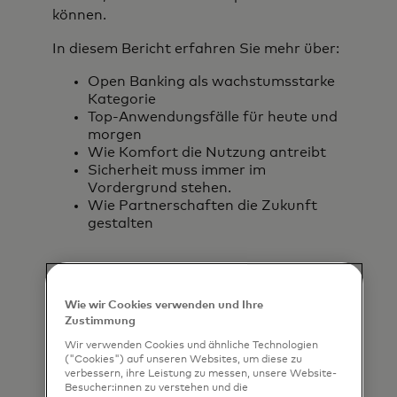
können.
In diesem Bericht erfahren Sie mehr über:
Open Banking als wachstumsstarke
Kategorie
Top-Anwendungsfälle für heute und
morgen
Wie Komfort die Nutzung antreibt
Sicherheit muss immer im
Vordergrund stehen.
Wie Partnerschaften die Zukunft
gestalten
Download the
Wie wir Cookies verwenden und Ihre
report
Zustimmung
Wir verwenden Cookies und ähnliche Technologien
("Cookies") auf unseren Websites, um diese zu
*
First name
verbessern, ihre Leistung zu messen, unsere Website-
Besucher:innen zu verstehen und die