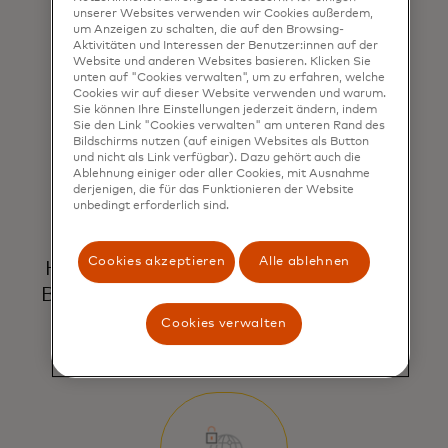
Betrug verhindern, bevor er eskaliert.
unserer Websites verwenden wir Cookies außerdem,
um Anzeigen zu schalten, die auf den Browsing-
Aktivitäten und Interessen der Benutzer:innen auf der
Website und anderen Websites basieren. Klicken Sie
unten auf "Cookies verwalten", um zu erfahren, welche
Cookies wir auf dieser Website verwenden und warum.
Sie können Ihre Einstellungen jederzeit ändern, indem
Sie den Link "Cookies verwalten" am unteren Rand des
Bildschirms nutzen (auf einigen Websites als Button
und nicht als Link verfügbar). Dazu gehört auch die
Ablehnung einiger oder aller Cookies, mit Ausnahme
derjenigen, die für das Funktionieren der Website
Bewerten Sie das Risiko von Online-
unbedingt erforderlich sind.
Händlern
Cookies akzeptieren
Alle ablehnen
Händler-Domains mithilfe von Cyber-
Bedrohungssignalen identifizieren und
analysieren, um Ermittlungen zu
Cookies verwalten
unterstützen.