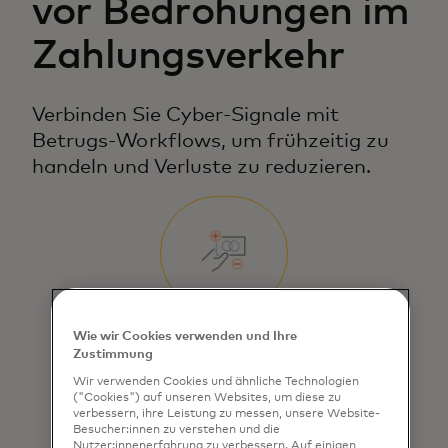
vor Bedrohungen im
Zahlungsverkehr
Verbinden Sie Cyber-Signale mit
Betrugs-Workflows, um frühzeitig zu
handeln und Verluste zu reduzieren.
Wie wir Cookies verwenden und Ihre
Kartenprüfung
Zustimmung
Wir verwenden Cookies und ähnliche Technologien
Unterbinden Sie Versuche, Karten zu
("Cookies") auf unseren Websites, um diese zu
verbessern, ihre Leistung zu messen, unsere Website-
testen, indem Sie sie ablehnen und
Besucher:innen zu verstehen und die
Nutzer:innenerfahrung zu verbessern. Auf einigen