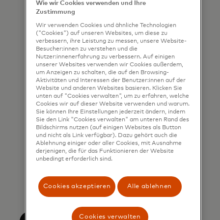
Wie wir Cookies verwenden und Ihre
shared my phone number, I confirm
Zustimmung
that I am also happy to be
Wir verwenden Cookies und ähnliche Technologien
("Cookies") auf unseren Websites, um diese zu
contacted by Mastercard for such
verbessern, ihre Leistung zu messen, unsere Website-
marketing purposes by phone. I
Besucher:innen zu verstehen und die
Nutzer:innenerfahrung zu verbessern. Auf einigen
understand that I am free to
unserer Websites verwenden wir Cookies außerdem,
um Anzeigen zu schalten, die auf den Browsing-
withdraw my consent at any time,
Aktivitäten und Interessen der Benutzer:innen auf der
free of charge, using the opt-out
Website und anderen Websites basieren. Klicken Sie
unten auf "Cookies verwalten", um zu erfahren, welche
link provided in each email.
Cookies wir auf dieser Website verwenden und warum.
Sie können Ihre Einstellungen jederzeit ändern, indem
I acknowledge that my personal
Sie den Link "Cookies verwalten" am unteren Rand des
Bildschirms nutzen (auf einigen Websites als Button
data will be processed in
und nicht als Link verfügbar). Dazu gehört auch die
Ablehnung einiger oder aller Cookies, mit Ausnahme
accordance with
derjenigen, die für das Funktionieren der Website
Mastercard’s
Global Privacy Notice
.
unbedingt erforderlich sind.
By submitting this form, I also
confirm that I have read and agree
Cookies akzeptieren
Alle ablehnen
to the Mastercard
Terms of Use
.
Cookies verwalten