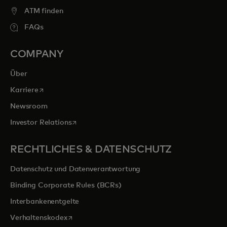
ATM finden
FAQs
COMPANY
Über
wird in einer neuen Registerkarte geöffnet
Karriere
Newsroom
wird in einer neuen Registerkarte geöffnet
Investor Relations
RECHTLICHES & DATENSCHUTZ
Datenschutz und Datenverantwortung
Binding Corporate Rules (BCRs)
Interbankenentgelte
wird in einer neuen Registerkarte geöffnet
Verhaltenskodex