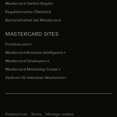
Mastercard-Switch-Regeln
Regulatorischer Überblick
Barrierefreiheit bei Mastercard
MASTERCARD SITES
wird in einer neuen Registerkarte geöffnet
Priceless.com
wird in einer neuen Registerka
Mastercard Business Intelligence
wird in einer neuen Registerkarte geöff
Mastercard Developers
wird in einer neuen Registerkarte
Mastercard Marketing Center
wird in einer neuen Registerka
Zentrum für Inklusives Wachstum
Datenschutz
Terms
Manage cookies