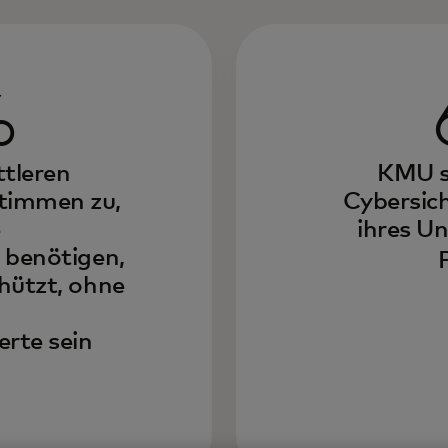
%
ttleren
KMU si
timmen zu,
Cybersich
e
ihres U
 benötigen,
hützt, ohne
erte sein