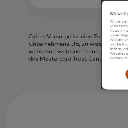
Wie wir C
Wir verwen
verbessern
Nutzer:inn
Cyber-Vorsorge ist eine Zeitinvestiti
um Anzeigen
Website un
Unternehmens. Ja, zu wissen, wo ma
welche Coo
ändern, in
wem man vertrauen kann, kann überw
Websites al
das Mastercard Trust Center ist hier
Cookies, mi