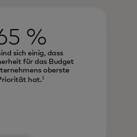
65 %
nd sich einig, dass
erheit für das Budget
nternehmens oberste
1
Priorität hat.