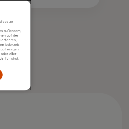
diese zu
e
ies außerdem,
nen auf der
 erfahren,
en jederzeit
auf einigen
oder aller
erlich sind.