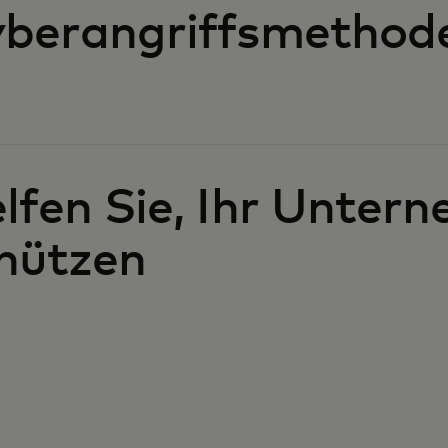
berangriffsmethod
lfen Sie, Ihr Unter
hützen