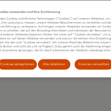
ookies verwenden und Ihre Zustimmung
den Cookies und ähnliche Technologien ("Cookies") auf unseren Websites, um 
, ihre Leistung zu messen, unsere Website-Besucher:innen zu verstehen und di
enerfahrung zu verbessern. Auf einigen unserer Websites verwenden wir Cook
on in die Zukunft Ihres
 zu schalten, die auf den Browsing-Aktivitäten und Interessen der Benutzer:in
d anderen Websites basieren. Klicken Sie unten auf "Cookies verwalten", um zu
n anfangen soll und
kies wir auf dieser Website verwenden und warum. Sie können Ihre Einstellung
dem Sie den Link "Cookies verwalten" am unteren Rand des Bildschirms nutzen (
ältigend sein, aber
s Button und nicht als Link verfügbar). Dazu gehört auch die Ablehnung einiger 
, um Ihnen zu helfen.
t Ausnahme derjenigen, die für das Funktionieren der Website unbedingt erford
Cookies akzeptieren
Alle ablehnen
Cookies verwalten