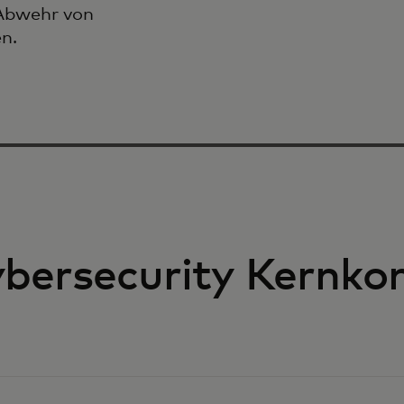
Abwehr von
n.
bersecurity Kernko