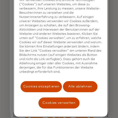
Wir verwenden Cookies und ähnliche Technologien
innovative und
("Cookies") auf unseren Websites, um diese zu
verbessern, ihre Leistung zu messen, unsere Website-
vertrauenswürdige Lösungen
Besucher:innen zu verstehen und die
Nutzer:innenerfahrung zu verbessern. Auf einigen
auf dem Kryptomarkt
unserer Websites verwenden wir Cookies außerdem,
um Anzeigen zu schalten, die auf den Browsing-
anzubieten.
Aktivitäten und Interessen der Benutzer:innen auf der
Website und anderen Websites basieren. Klicken Sie
unten auf "Cookies verwalten", um zu erfahren, welche
Ricardo Dantas
Cookies wir auf dieser Website verwenden und warum.
Sie können Ihre Einstellungen jederzeit ändern, indem
CEO of Foxbit
Sie den Link "Cookies verwalten" am unteren Rand des
Bildschirms nutzen (auf einigen Websites als Button
und nicht als Link verfügbar). Dazu gehört auch die
Ablehnung einiger oder aller Cookies, mit Ausnahme
derjenigen, die für das Funktionieren der Website
unbedingt erforderlich sind.
Cookies akzeptieren
Alle ablehnen
Cookies verwalten