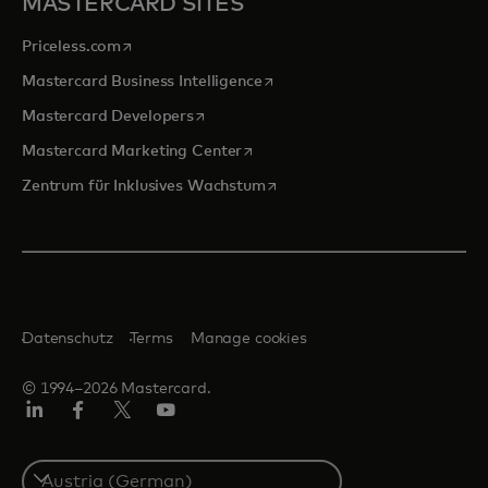
MASTERCARD SITES
wird in einer neuen Registerkarte geöffnet
Priceless.com
wird in einer neuen Registerka
Mastercard Business Intelligence
wird in einer neuen Registerkarte geöff
Mastercard Developers
wird in einer neuen Registerkarte
Mastercard Marketing Center
wird in einer neuen Registerka
Zentrum für Inklusives Wachstum
Datenschutz
Terms
Manage cookies
© 1994–2026 Mastercard.
Linkedin
Facebook
Twitter/X
Youtube
Select
a